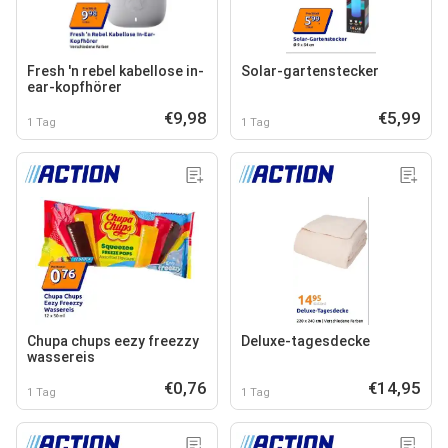
Fresh 'n rebel kabellose in-
Solar-gartenstecker
ear-kopfhörer
€9,98
€5,99
1 Tag
1 Tag
Chupa chups eezy freezzy
Deluxe-tagesdecke
wassereis
€0,76
€14,95
1 Tag
1 Tag