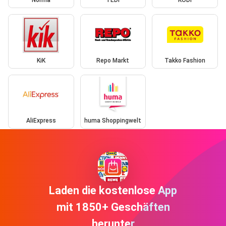
Norma
TEDi
KODi
KiK
Repo Markt
Takko Fashion
AliExpress
huma Shoppingwelt
Laden die kostenlose App
mit 1850+ Geschäften
herunter