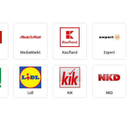
MediaMarkt
Kaufland
Expert
f
Lidl
KiK
NKD