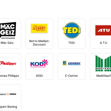
Netto Marken-
Mäc Geiz
TEDi
A.T.U.
Discount
omas Philipps
KODi
E-Center
Marktkau
xpert Bening