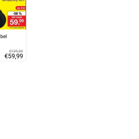
bel
€139,00
€59,99