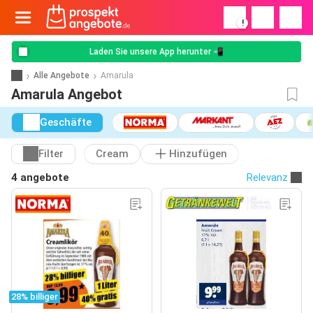
!
Laden Sie unsere App herunter 📲
Alle Angebote
Amarula
Amarula Angebot
Geschäfte
Filter
Cream
Hinzufügen
4 angebote
Relevanz
28% billiger