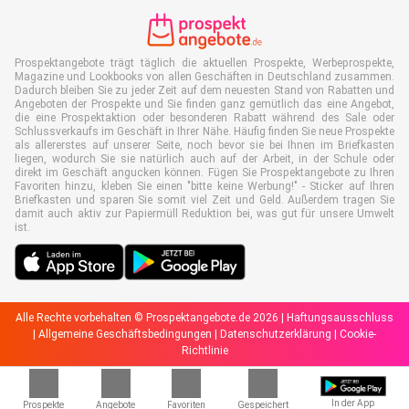
Prospektangebote trägt täglich die aktuellen Prospekte, Werbeprospekte,
Magazine und Lookbooks von allen Geschäften in Deutschland zusammen.
Dadurch bleiben Sie zu jeder Zeit auf dem neuesten Stand von Rabatten und
Angeboten der Prospekte und Sie finden ganz gemütlich das eine Angebot,
die eine Prospektaktion oder besonderen Rabatt während des Sale oder
Schlussverkaufs im Geschäft in Ihrer Nähe. Häufig finden Sie neue Prospekte
als allererstes auf unserer Seite, noch bevor sie bei Ihnen im Briefkasten
liegen, wodurch Sie sie natürlich auch auf der Arbeit, in der Schule oder
direkt im Geschäft angucken können. Fügen Sie Prospektangebote zu Ihren
Favoriten hinzu, kleben Sie einen "bitte keine Werbung!" - Sticker auf Ihren
Briefkasten und sparen Sie somit viel Zeit und Geld. Außerdem tragen Sie
damit auch aktiv zur Papiermüll Reduktion bei, was gut für unsere Umwelt
ist.
Alle Rechte vorbehalten © Prospektangebote.de 2026 |
Haftungsausschluss
|
Allgemeine Geschäftsbedingungen
|
Datenschutzerklärung
|
Cookie-
Richtlinie
In der App
Prospekte
Angebote
Favoriten
Gespeichert