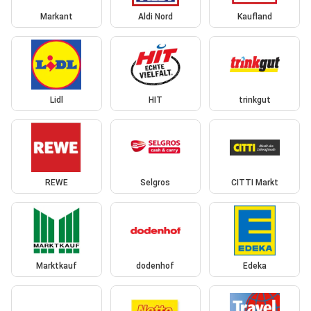
Markant
Aldi Nord
Kaufland
Lidl
HIT
trinkgut
REWE
Selgros
CITTI Markt
Marktkauf
dodenhof
Edeka