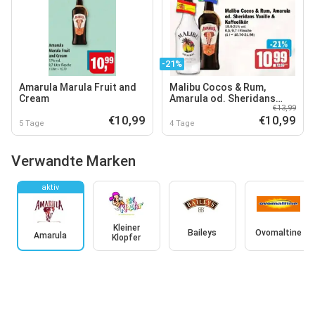
-21%
Amarula Marula Fruit and
Malibu Cocos & Rum,
Cream
Amarula od. Sheridans
€13,99
Vanille & Kaffee
€10,99
€10,99
5 Tage
4 Tage
Verwandte Marken
aktiv
Kleiner
Baileys
Ovomaltine
Amarula
Klopfer