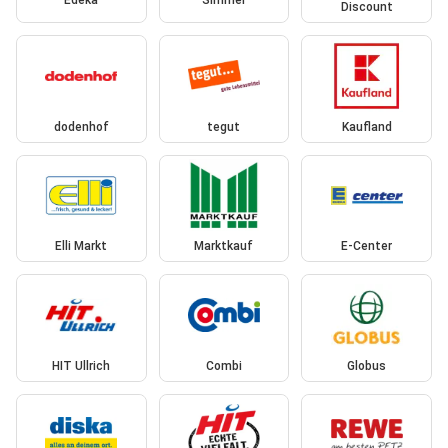
Edeka
Simmel
Discount
dodenhof
tegut
Kaufland
Elli Markt
Marktkauf
E-Center
HIT Ullrich
Combi
Globus