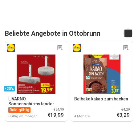
Beliebte Angebote in Ottobrunn
-20%
LIVARNO
Belbake kakao zum backen
Sonnenschirmständer
Bald gültig
€24,99
€4,29
€19,99
€3,29
Gültig ab morgen
4 Monate