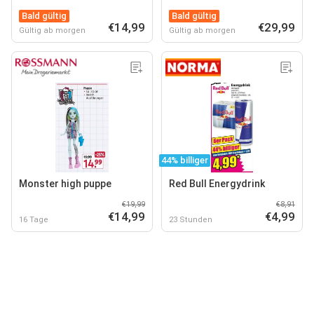
Bald gültig
Bald gültig
€14,99
€29,99
Gültig ab morgen
Gültig ab morgen
44% billiger
Monster high puppe
Red Bull Energydrink
€19,99
€8,91
€14,99
€4,99
16 Tage
23 Stunden