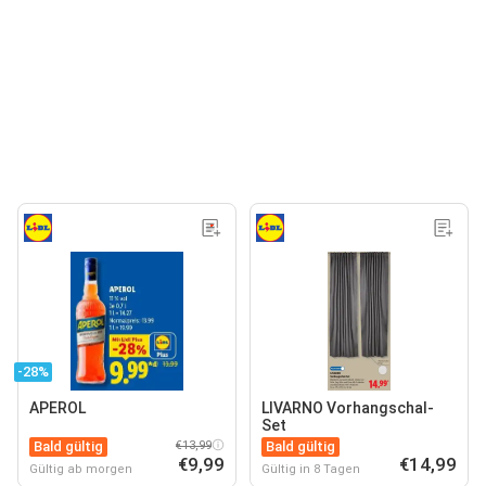
-28%
APEROL
LIVARNO Vorhangschal-
Set
Bald gültig
€13,99
Bald gültig
€9,99
€14,99
Gültig ab morgen
Gültig in 8 Tagen