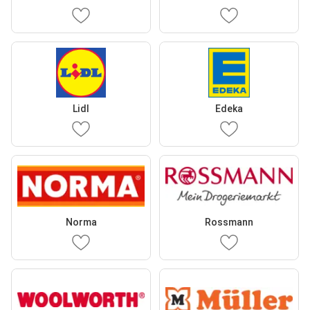
Lidl
Edeka
Norma
Rossmann