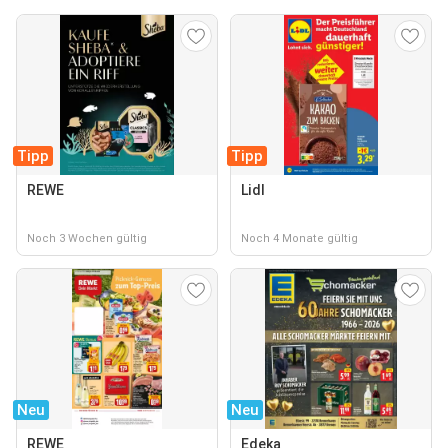
Tipp
Tipp
REWE
Lidl
Noch 3 Wochen gültig
Noch 4 Monate gültig
Neu
Neu
REWE
Edeka