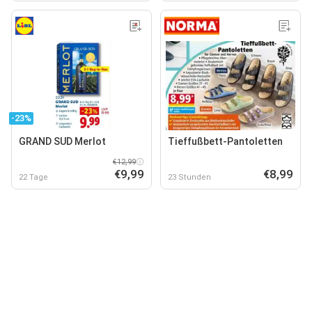
-23%
GRAND SUD Merlot
Tieffußbett-Pantoletten
€12,99
€9,99
€8,99
22 Tage
23 Stunden