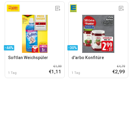
-44%
-30%
Softlan Weichspüler
d'arbo Konfitüre
€1,99
€4,79
€1,11
€2,99
1 Tag
1 Tag