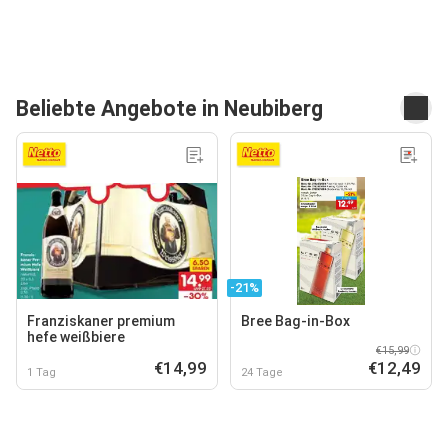
Beliebte Angebote in Neubiberg
-21%
Franziskaner premium
Bree Bag-in-Box
hefe weißbiere
€15,99
€14,99
€12,49
1 Tag
24 Tage