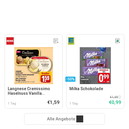
-50%
Langnese Cremissimo
Milka Schokolade
Haselnuss Vanilla
€1,99
Schokolade oder
€1,59
€0,99
Cremissimo Bourbon
1 Tag
1 Tag
Vanille
Alle Angebote