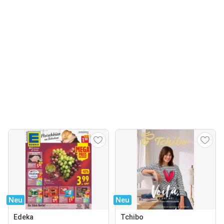
Neu
Neu
Edeka
Tchibo