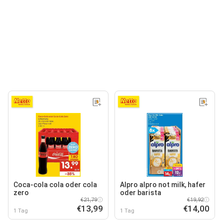
Coca-cola cola oder cola
Alpro alpro not milk, hafer
zero
oder barista
€21,79
€19,92
€13,99
€14,00
1 Tag
1 Tag