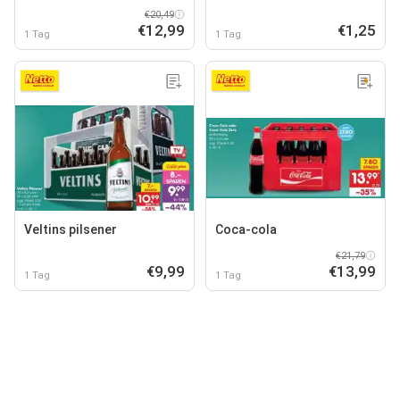
€20,49
€12,99
€1,25
1 Tag
1 Tag
Veltins pilsener
Coca-cola
€21,79
€9,99
€13,99
1 Tag
1 Tag