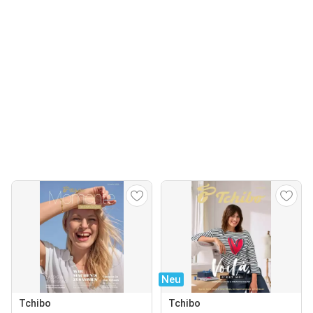
Neu
Tchibo
Tchibo