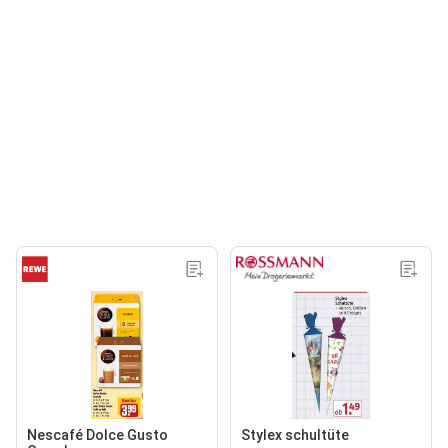
Nescafé Dolce Gusto
Stylex schultüte