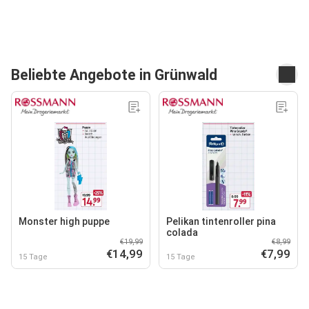
Beliebte Angebote in Grünwald
Monster high puppe
Pelikan tintenroller pina
colada
€19,99
€8,99
€14,99
€7,99
15 Tage
15 Tage