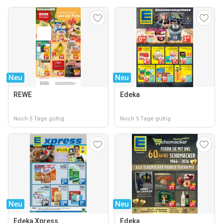
Neu
Neu
REWE
Edeka
Noch 5 Tage gültig
Noch 5 Tage gültig
Neu
Neu
Edeka Xpress
Edeka