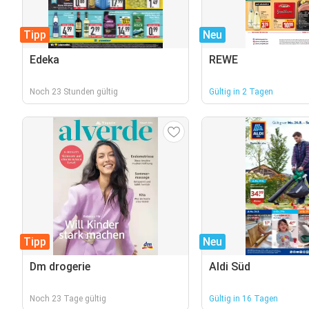
Tipp
Neu
Edeka
REWE
Noch 23 Stunden gültig
Gültig in 2 Tagen
Tipp
Neu
Dm drogerie
Aldi Süd
Noch 23 Tage gültig
Gültig in 16 Tagen