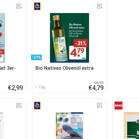
-31%
t 3er-
Bio Natives Olivenöl extra
€6,99
€2,99
€4,79
1 Tag