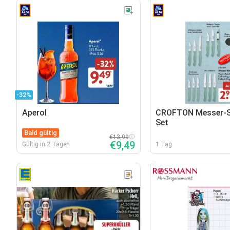
-32%
Aperol
CROFTON Messer-Se
Set
Bald gültig
€13,99
€9,49
Gültig in 2 Tagen
1 Tag