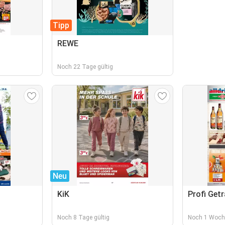
Tipp
REWE
Noch 22 Tage gültig
Neu
KiK
Profi Get
Noch 8 Tage gültig
Noch 1 Woche