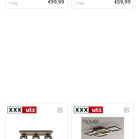
€99,99
€59,99
1 Tag
1 Tag