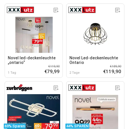
Novel led-deckenleuchte
Novel Led-deckenleuchte
„ontario“
Ontario
€119,90
€189,90
€79,99
€119,90
1 Tag
2 Tage
69% Sparen
44% SPAREN