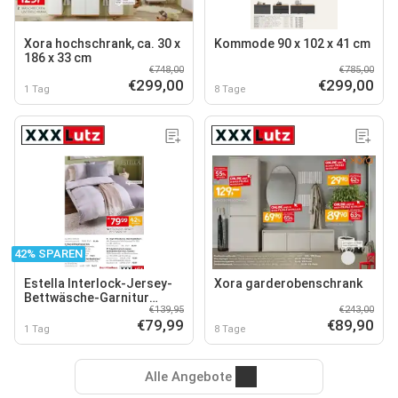
Xora hochschrank, ca. 30 x
Kommode 90 x 102 x 41 cm
186 x 33 cm
€748,00
€785,00
€299,00
€299,00
1 Tag
8 Tage
42% SPAREN
Estella Interlock-Jersey-
Xora garderobenschrank
Bettwäsche-Garnitur
€139,95
€243,00
„Tassilo“
€79,99
€89,90
1 Tag
8 Tage
Alle Angebote