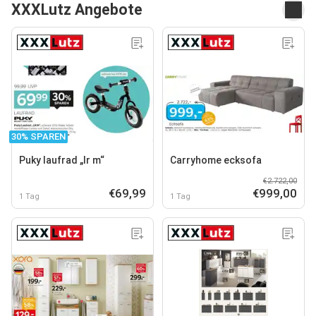
XXXLutz Angebote
30% SPAREN
Puky laufrad „lr m“
Carryhome ecksofa
€2.722,00
€69,99
€999,00
1 Tag
1 Tag