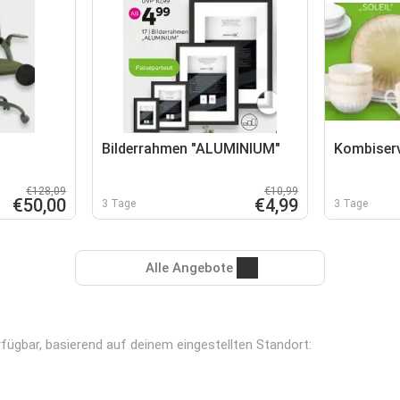
Bilderrahmen "ALUMINIUM"
Kombiservi
€128,09
€10,99
€50,00
€4,99
3 Tage
3 Tage
Alle Angebote
rfügbar, basierend auf deinem eingestellten Standort: