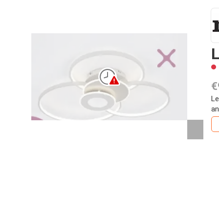
L
€
Le
an