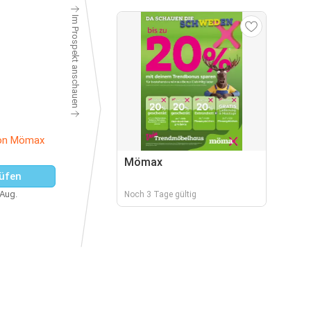
Im Prospekt anschauen
von Mömax
Mömax
üfen
 Aug.
Noch 3 Tage gültig