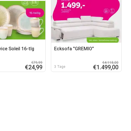
ce Soleil 16-tlg
Ecksofa "GREMIO"
€79,99
€4.118,00
€24,99
€1.499,00
3 Tage