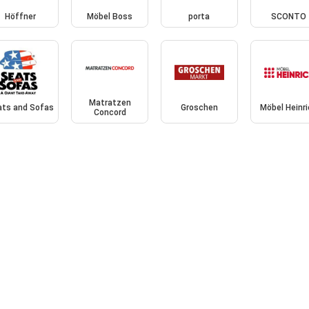
Höffner
Möbel Boss
porta
SCONTO
Matratzen
ats and Sofas
Groschen
Möbel Heinr
Concord