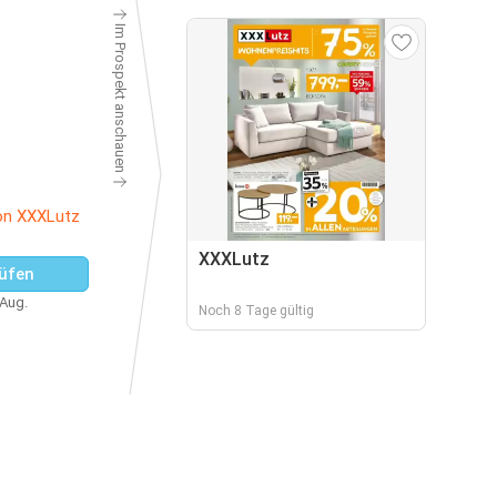
Im Prospekt anschauen
on XXXLutz
XXXLutz
üfen
 Aug.
Noch 8 Tage gültig