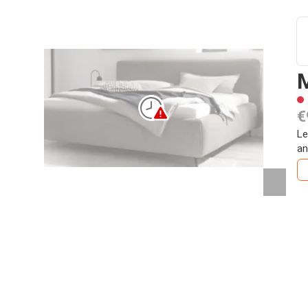
M
€
Le
an