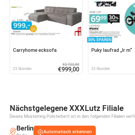
30% SPAREN
Carryhome ecksofa
Puky laufrad „lr m“
€2.722,00
€999,00
23 Stunden
23 Stunden
Nächstgelegene XXXLutz Filiale
Dieses Musterring Polsterbett ist in den folgenden Filialen ver
Berlin
Automatisch erkennen