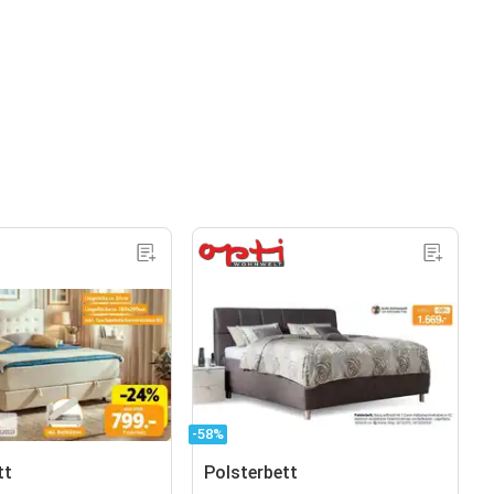
-58%
tt
Polsterbett