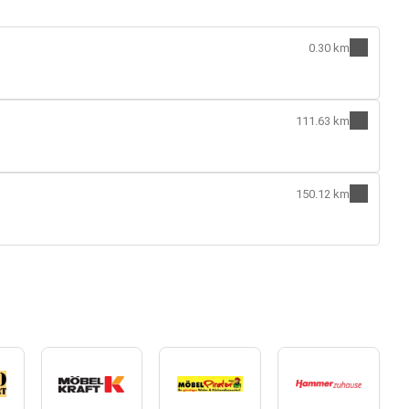
0.30 km
111.63 km
150.12 km