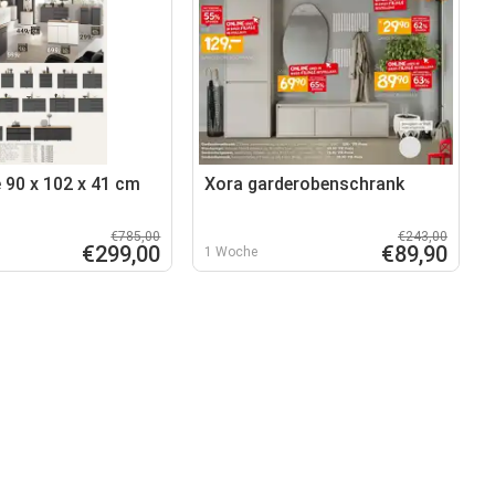
90 x 102 x 41 cm
Xora garderobenschrank
€785,00
€243,00
€299,00
€89,90
1 Woche