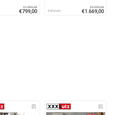
€1.059,00
€3.999,00
€799,00
€1.669,00
4 Monate