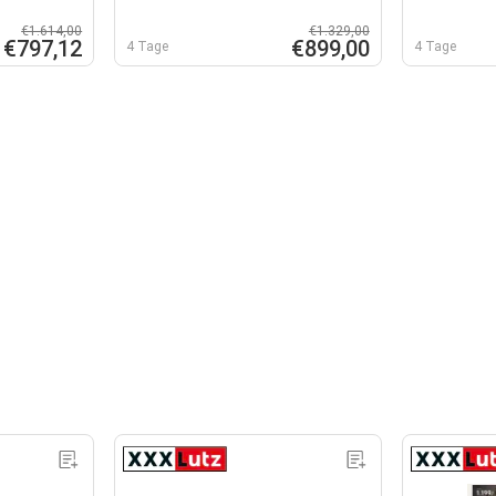
€1.614,00
€1.329,00
€797,12
€899,00
4 Tage
4 Tage