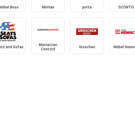
Möbel Boss
Mömax
porta
SCONTO
Matratzen
ats and Sofas
Groschen
Möbel Heinr
Concord