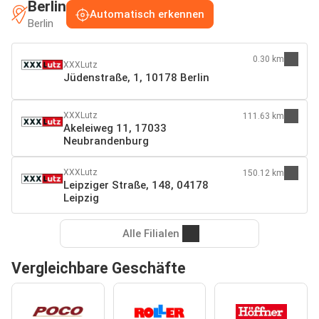
Berlin
Automatisch erkennen
Berlin
0.30 km
XXXLutz
Jüdenstraße, 1, 10178 Berlin
XXXLutz
111.63 km
Akeleiweg 11, 17033
Neubrandenburg
XXXLutz
150.12 km
Leipziger Straße, 148, 04178
Leipzig
Alle Filialen
Vergleichbare Geschäfte