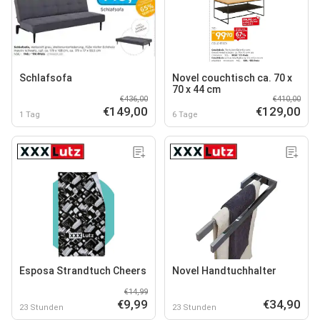
Schlafsofa
Novel couchtisch ca. 70 x
70 x 44 cm
€436,00
€410,00
€149,00
€129,00
1 Tag
6 Tage
Esposa Strandtuch Cheers
Novel Handtuchhalter
€14,99
€9,99
€34,90
23 Stunden
23 Stunden