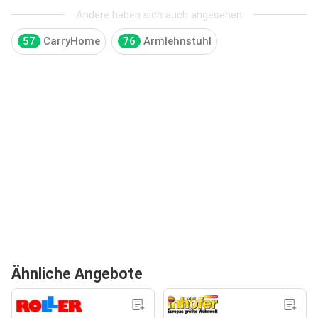
Andere haben sich auch angesehen
57
CarryHome
76
Armlehnstuhl
Ähnliche Angebote