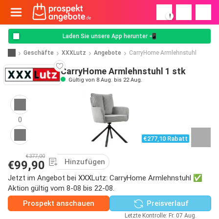
!
Laden Sie unsere App herunter 📲
Geschäfte
XXXLutz
Angebote
CarryHome Armlehnstuhl
CarryHome Armlehnstuhl 1 stk
Gültig von 8 Aug. bis 22 Aug.
0
€277,10 Rabatt
€377,00
Hinzufügen
€99,90
Jetzt im Angebot bei XXXLutz: CarryHome Armlehnstuhl ✅
Aktion gültig vom 8-08 bis 22-08.
Prospekt anschauen
Preisverlauf
Letzte Kontrolle: Fr. 07 Aug.