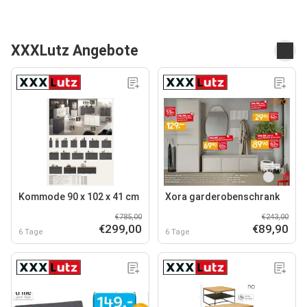
XXXLutz Angebote
Kommode 90 x 102 x 41 cm
Xora garderobenschrank
€785,00
€243,00
€299,00
€89,90
6 Tage
6 Tage