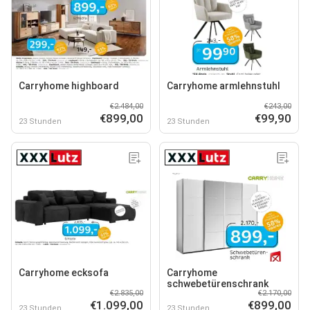
Carryhome highboard
Carryhome armlehnstuhl
€2.484,00
€243,00
€899,00
€99,90
23 Stunden
23 Stunden
Carryhome ecksofa
Carryhome
schwebetürenschrank
€2.835,00
€2.170,00
€1.099,00
€899,00
23 Stunden
23 Stunden