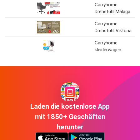
Carryhome
Drehstuhl Malaga
Carryhome
Drehstuhl Viktoria
Carryhome
kleiderwagen
Laden die kostenlose App
mit 1850+ Geschäften
herunter