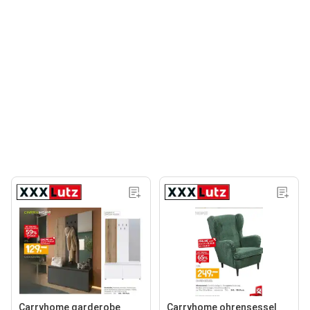
Carryhome garderobe
Carryhome ohrensessel