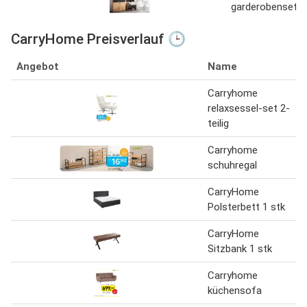
garderobenset
CarryHome Preisverlauf 🕒
Angebot
Name
Carryhome
relaxsessel-set 2-
teilig
Carryhome
schuhregal
CarryHome
Polsterbett 1 stk
CarryHome
Sitzbank 1 stk
Carryhome
küchensofa