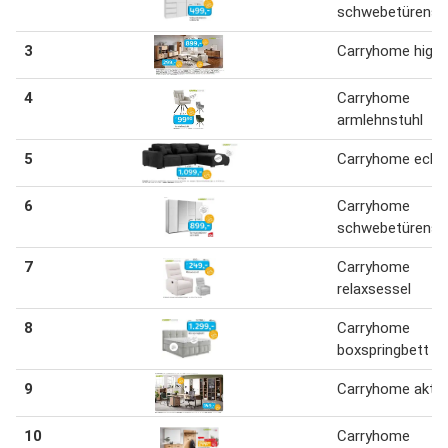
schwebetürensc
3
Carryhome high
4
Carryhome
armlehnstuhl
5
Carryhome ecks
6
Carryhome
schwebetürensc
7
Carryhome
relaxsessel
8
Carryhome
boxspringbett
9
Carryhome akten
10
Carryhome