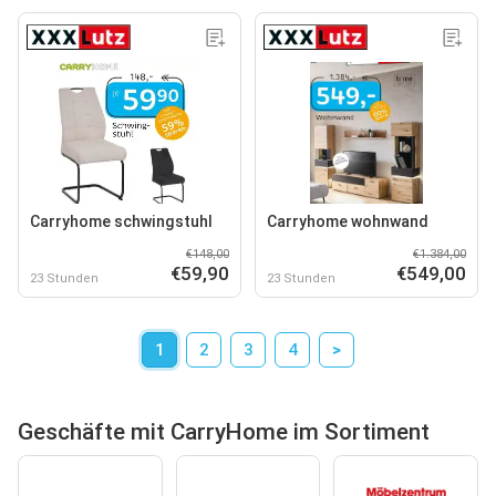
Carryhome schwingstuhl
Carryhome wohnwand
€148,00
€1.384,00
€59,90
€549,00
23 Stunden
23 Stunden
1
2
3
4
>
Geschäfte mit CarryHome im Sortiment