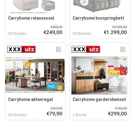
Carryhome relaxsessel
Carryhome boxspringbett
€680,00
€3.096,00
€249,00
€1.299,00
23 Stunden
23 Stunden
Carryhome aktenregal
Carryhome garderobenset
€210,00
€782,00
€79,90
€299,00
23 Stunden
1 Woche