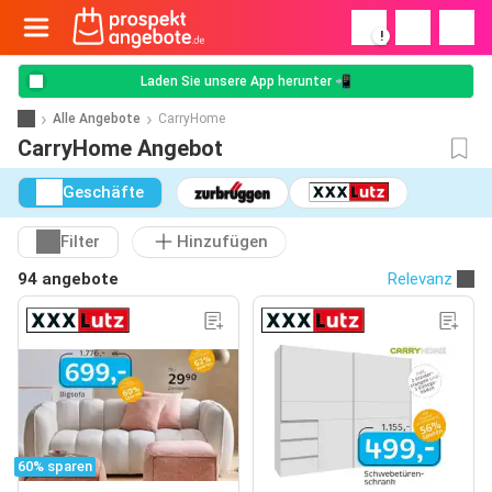
!
Laden Sie unsere App herunter 📲
Alle Angebote
CarryHome
CarryHome Angebot
Geschäfte
Filter
Hinzufügen
94 angebote
Relevanz
60% sparen