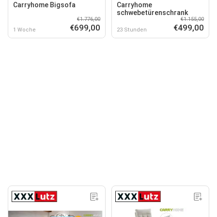
Carryhome Bigsofa
Carryhome
schwebetürenschrank
€1.776,00
€1.155,00
€699,00
€499,00
1 Woche
23 Stunden