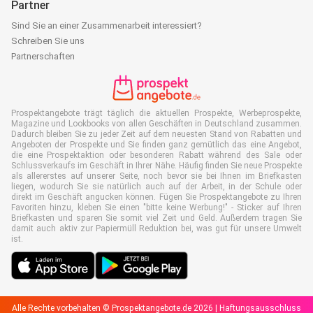
Partner
Sind Sie an einer Zusammenarbeit interessiert?
Schreiben Sie uns
Partnerschaften
Prospektangebote trägt täglich die aktuellen Prospekte, Werbeprospekte,
Magazine und Lookbooks von allen Geschäften in Deutschland zusammen.
Dadurch bleiben Sie zu jeder Zeit auf dem neuesten Stand von Rabatten und
Angeboten der Prospekte und Sie finden ganz gemütlich das eine Angebot,
die eine Prospektaktion oder besonderen Rabatt während des Sale oder
Schlussverkaufs im Geschäft in Ihrer Nähe. Häufig finden Sie neue Prospekte
als allererstes auf unserer Seite, noch bevor sie bei Ihnen im Briefkasten
liegen, wodurch Sie sie natürlich auch auf der Arbeit, in der Schule oder
direkt im Geschäft angucken können. Fügen Sie Prospektangebote zu Ihren
Favoriten hinzu, kleben Sie einen "bitte keine Werbung!" - Sticker auf Ihren
Briefkasten und sparen Sie somit viel Zeit und Geld. Außerdem tragen Sie
damit auch aktiv zur Papiermüll Reduktion bei, was gut für unsere Umwelt
ist.
Alle Rechte vorbehalten © Prospektangebote.de 2026 |
Haftungsausschluss