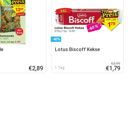
-40%
de
Lotus Biscoff Kekse
€2,99
€2,89
€1,79
1 Tag