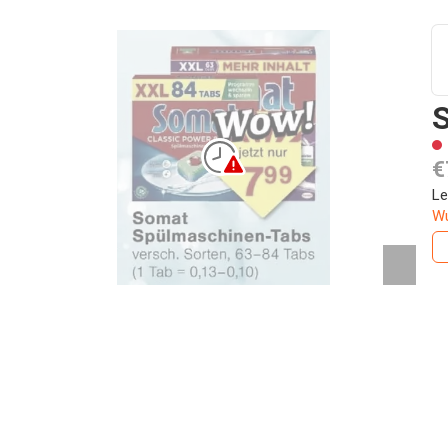
€
Le
Wu