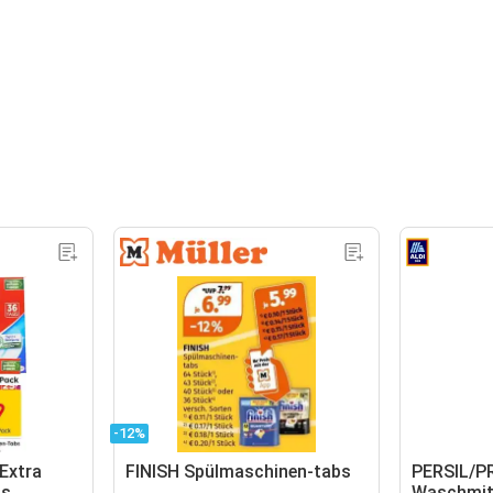
-12%
Extra
FINISH Spülmaschinen-tabs
PERSIL/P
bs
Waschmitt