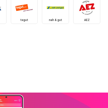
tegut
nah & gut
AEZ