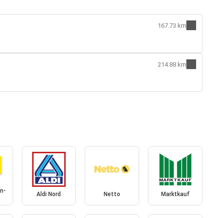
167.73 km
214.88 km
n-
Aldi Nord
Netto
Marktkauf