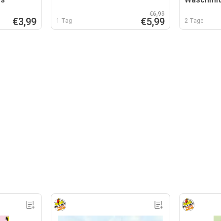
Spülmasch
€6,99
-Tabs
€3,99
€5,99
1 Tag
2 Tage