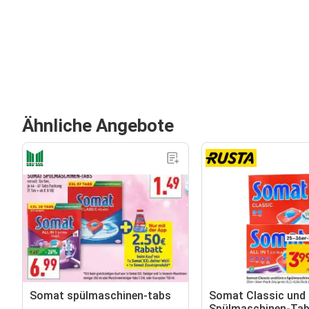
Ähnliche Angebote
Somat spülmaschinen-tabs
Somat Classic und 
Spülmaschinen-Ta