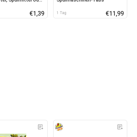
inen- Reiniger und
€1,39
€11,99
1 Tag