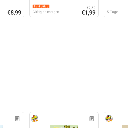
Bald gültig
€2,59
€8,99
€1,99
Gültig ab morgen
5 Tage