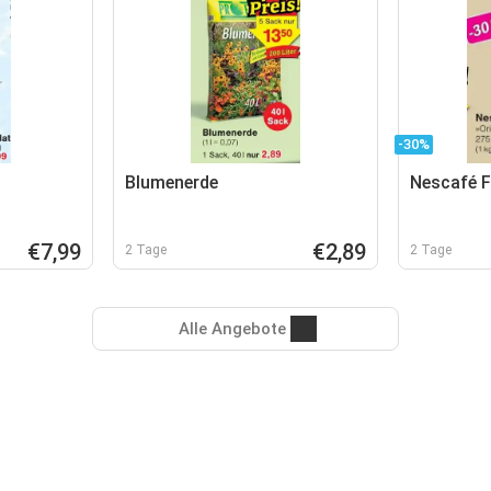
-30%
Blumenerde
Nescafé F
€7,99
€2,89
2 Tage
2 Tage
Alle Angebote