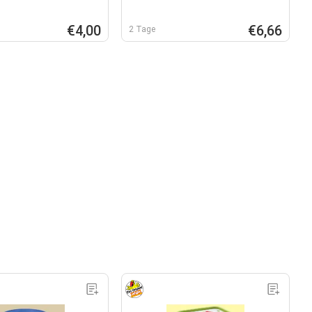
€4,00
€6,66
2 Tage