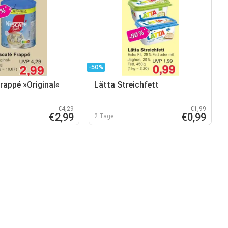
-50%
rappé »Original«
Lätta Streichfett
€4,29
€1,99
€2,99
€0,99
2 Tage