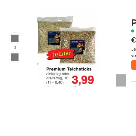
P
€
0
Je
vo