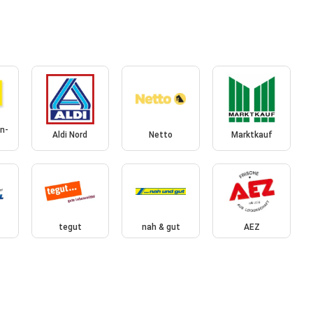
n-
Aldi Nord
Netto
Marktkauf
tegut
nah & gut
AEZ