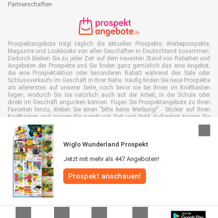
Partnerschaften
Prospektangebote trägt täglich die aktuellen Prospekte, Werbeprospekte,
Magazine und Lookbooks von allen Geschäften in Deutschland zusammen.
Dadurch bleiben Sie zu jeder Zeit auf dem neuesten Stand von Rabatten und
Angeboten der Prospekte und Sie finden ganz gemütlich das eine Angebot,
die eine Prospektaktion oder besonderen Rabatt während des Sale oder
Schlussverkaufs im Geschäft in Ihrer Nähe. Häufig finden Sie neue Prospekte
als allererstes auf unserer Seite, noch bevor sie bei Ihnen im Briefkasten
liegen, wodurch Sie sie natürlich auch auf der Arbeit, in der Schule oder
direkt im Geschäft angucken können. Fügen Sie Prospektangebote zu Ihren
Favoriten hinzu, kleben Sie einen "bitte keine Werbung!" - Sticker auf Ihren
Briefkasten und sparen Sie somit viel Zeit und Geld. Außerdem tragen Sie
damit auch aktiv zur Papiermüll Reduktion bei, was gut für unsere Umwelt
ist.
Wiglo Wunderland Prospekt
Jetzt mit mehr als 447 Angeboten!
Prospekt anschauen!
Alle Rechte vorbehalten © Prospektangebote.de 2026 |
Haftungsausschluss
|
Allgemeine Geschäftsbedingungen
|
Datenschutzerklärung
|
Cookie-
Richtlinie