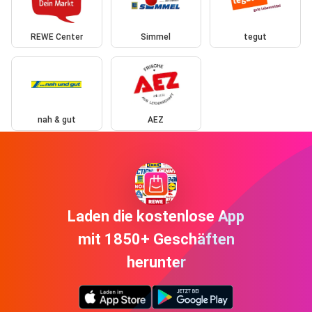
REWE Center
Simmel
tegut
nah & gut
AEZ
Laden die kostenlose App
mit 1850+ Geschäften
herunter