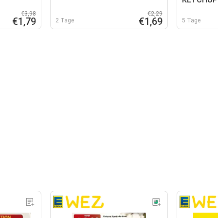
€3,98
€2,29
€1,79
€1,69
2 Tage
5 Tage