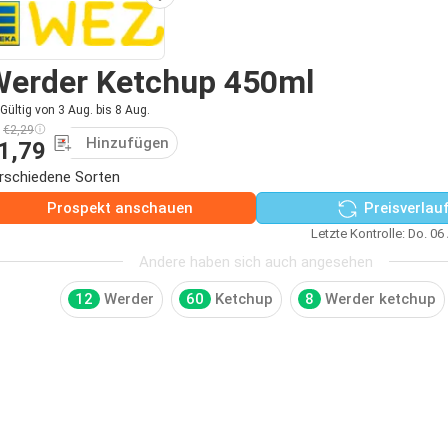
Werder Ketchup 450ml
Gültig von 3 Aug. bis 8 Aug.
€2,29
Hinzufügen
1,79
rschiedene Sorten
Prospekt anschauen
Preisverlau
Letzte Kontrolle: Do. 06
Andere haben sich auch angesehen
12
Werder
60
Ketchup
8
Werder ketchup