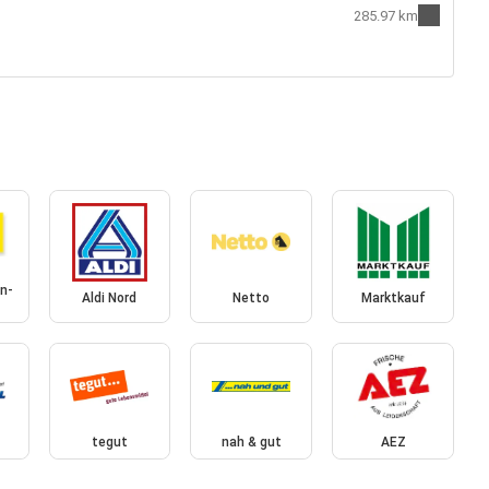
285.97 km
n-
Aldi Nord
Netto
Marktkauf
tegut
nah & gut
AEZ