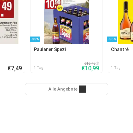
-33%
-35%
Paulaner Spezi
Chantré
€16,49
€7,49
€10,99
1 Tag
1 Tag
Alle Angebote