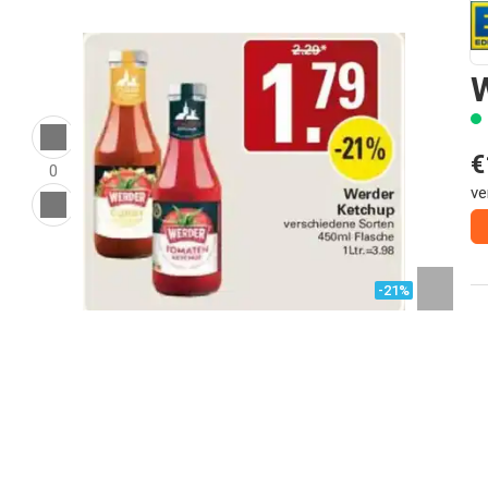
€
0
ve
-21%