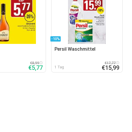
-10%
Persil Waschmittel
€8,99
€17,77
€5,77
€15,99
1 Tag