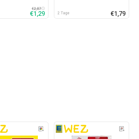
€2,87
€1,29
€1,79
2 Tage