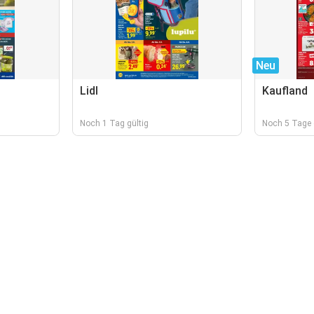
Neu
Lidl
Kaufland
Noch 1 Tag gültig
Noch 5 Tage 