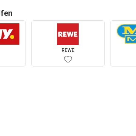
ofen
REWE