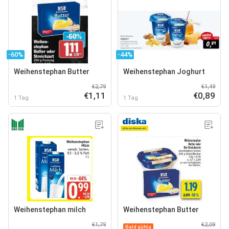
-60%
-44%
Weihenstephan Butter
Weihenstephan Joghurt
€2,79
€1,49
€1,11
€0,89
1 Tag
1 Tag
Weihenstephan milch
Weihenstephan Butter
€1,79
€2,09
Bald gültig