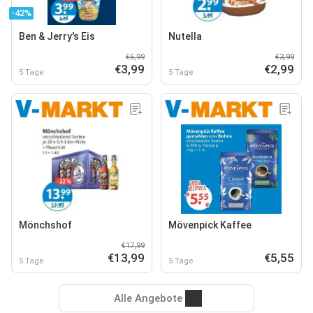
-42%
Ben & Jerry's Eis
Nutella
€6,99
€3,99
€3,99
€2,99
5 Tage
5 Tage
Mönchshof
Mövenpick Kaffee
€17,99
€13,99
€5,55
5 Tage
5 Tage
Alle Angebote