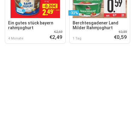
-33%
Ein gutes stück bayern
Berchtesgadener Land
rahmjoghurt
Milder Rahmjoghurt
€2,69
€0,89
€2,49
€0,59
4 Monate
1 Tag