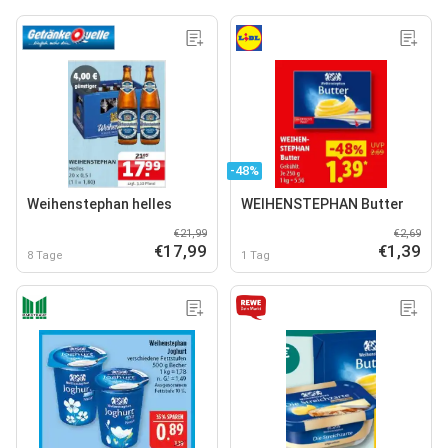
-48%
Weihenstephan helles
WEIHENSTEPHAN Butter
€21,99
€2,69
€17,99
€1,39
8 Tage
1 Tag