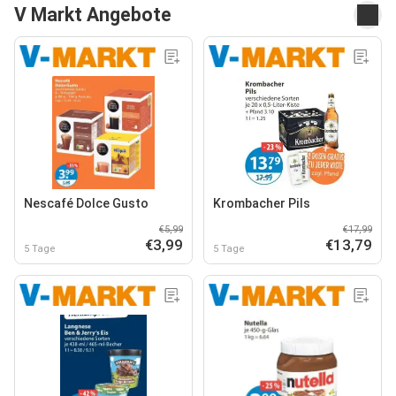
V Markt Angebote
Nescafé Dolce Gusto
Krombacher Pils
€5,99
€17,99
€3,99
€13,79
5 Tage
5 Tage