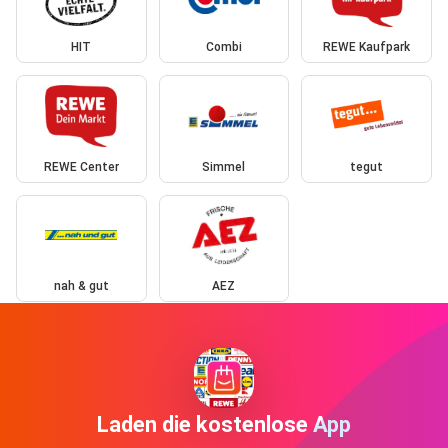
HIT
Combi
REWE Kaufpark
REWE Center
Simmel
tegut
nah & gut
AEZ
Laden die kostenlose App