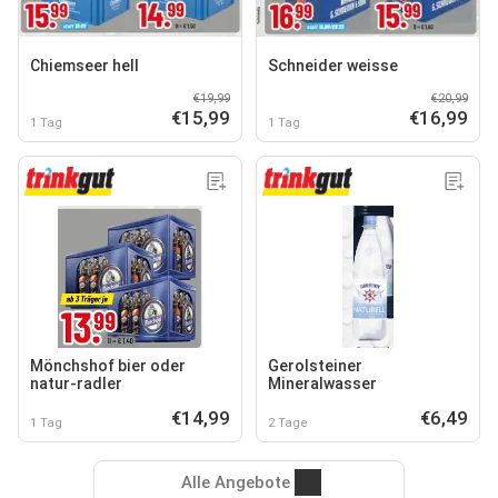
Chiemseer hell
Schneider weisse
€19,99
€20,99
€15,99
€16,99
1 Tag
1 Tag
Mönchshof bier oder
Gerolsteiner
natur-radler
Mineralwasser
€14,99
€6,49
1 Tag
2 Tage
Alle Angebote