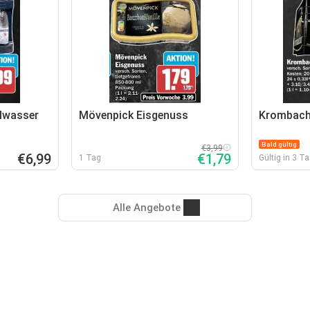
alwasser
Mövenpick Eisgenuss
Krombach
Bald gültig
€3,99
€6,99
€1,79
1 Tag
Gültig in 3 T
Alle Angebote