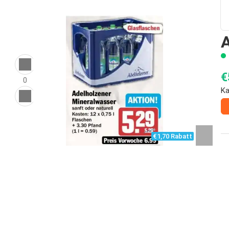
A
€
0
Ka
€1,70 Rabatt