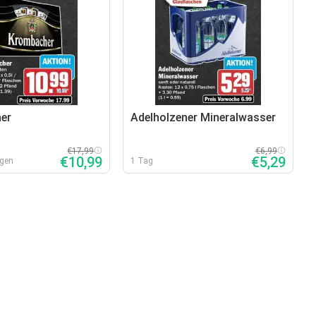
er
Adelholzener Mineralwasser
€17,99
€6,99
€10,99
€5,29
agen
1 Tag