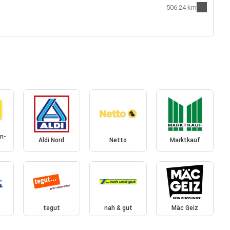
506.24 km
n-
Aldi Nord
Netto
Marktkauf
tegut
nah & gut
Mäc Geiz