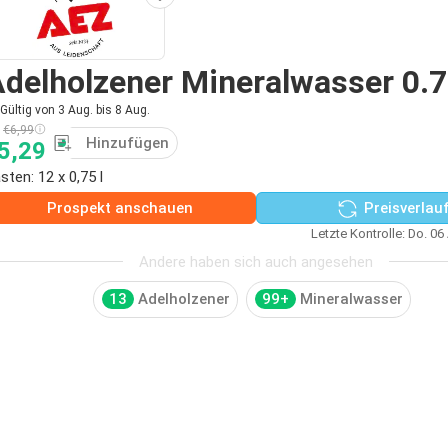
delholzener Mineralwasser 0.7
Gültig von 3 Aug. bis 8 Aug.
€6,99
Hinzufügen
5,29
sten: 12 x 0,75 l
Prospekt anschauen
Preisverlau
Letzte Kontrolle: Do. 06
Andere haben sich auch angesehen
13
Adelholzener
99+
Mineralwasser