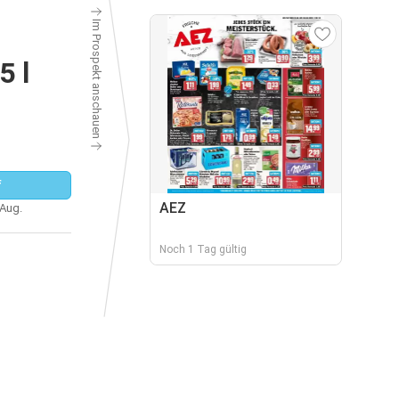
Im Prospekt anschauen
5 l
f
AEZ
 Aug.
Noch 1 Tag gültig