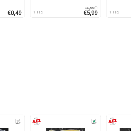
€6,99
€0,49
€5,99
1 Tag
1 Tag