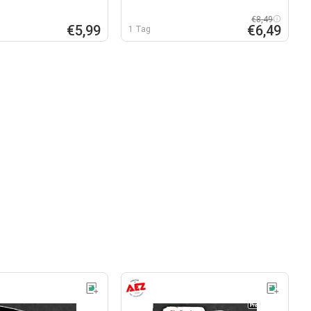
€8,49
€5,99
€6,49
1 Tag