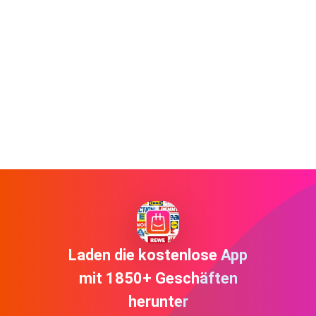
Laden die kostenlose App
mit 1850+ Geschäften
herunter