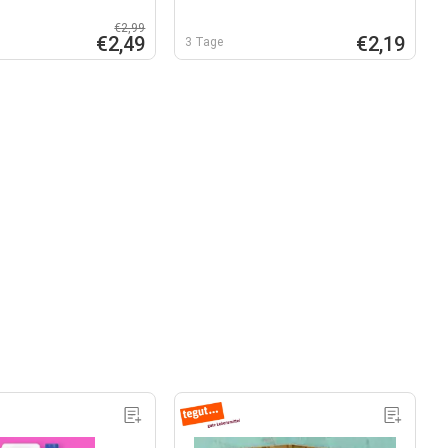
€2,99
€2,49
€2,19
3 Tage