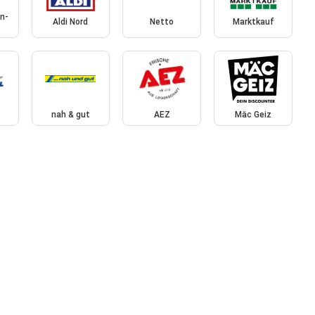
n-
Aldi Nord
Netto
Marktkauf
nah & gut
AEZ
Mäc Geiz