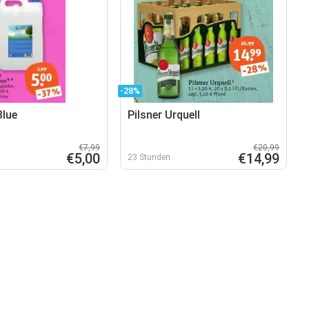
-28%
Blue
Pilsner Urquell
€7,99
€20,99
€5,00
€14,99
23 Stunden