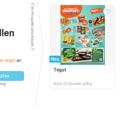
Im Prospekt anschauen
llen
Neu
on tegut
an
Tegut
üfen
 Aug.
Noch 23 Stunden gültig