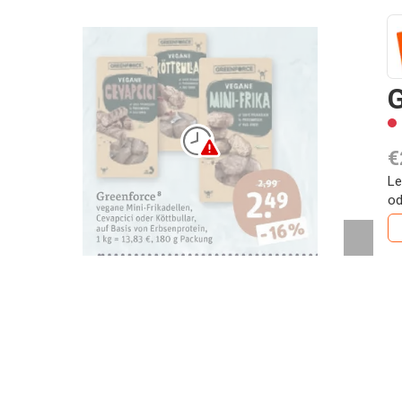
G
€
Le
od