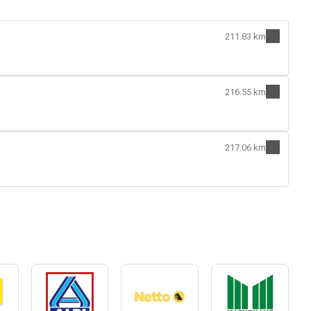
211.83 km
216.55 km
217.06 km