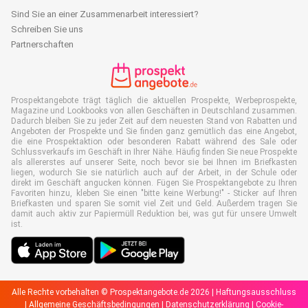
Sind Sie an einer Zusammenarbeit interessiert?
Schreiben Sie uns
Partnerschaften
Prospektangebote trägt täglich die aktuellen Prospekte, Werbeprospekte,
Magazine und Lookbooks von allen Geschäften in Deutschland zusammen.
Dadurch bleiben Sie zu jeder Zeit auf dem neuesten Stand von Rabatten und
Angeboten der Prospekte und Sie finden ganz gemütlich das eine Angebot,
die eine Prospektaktion oder besonderen Rabatt während des Sale oder
Schlussverkaufs im Geschäft in Ihrer Nähe. Häufig finden Sie neue Prospekte
als allererstes auf unserer Seite, noch bevor sie bei Ihnen im Briefkasten
liegen, wodurch Sie sie natürlich auch auf der Arbeit, in der Schule oder
direkt im Geschäft angucken können. Fügen Sie Prospektangebote zu Ihren
Favoriten hinzu, kleben Sie einen "bitte keine Werbung!" - Sticker auf Ihren
Briefkasten und sparen Sie somit viel Zeit und Geld. Außerdem tragen Sie
damit auch aktiv zur Papiermüll Reduktion bei, was gut für unsere Umwelt
ist.
Alle Rechte vorbehalten © Prospektangebote.de 2026 |
Haftungsausschluss
|
Allgemeine Geschäftsbedingungen
|
Datenschutzerklärung
|
Cookie-