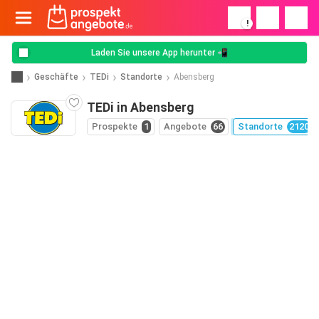
!
Laden Sie unsere App herunter 📲
Geschäfte
TEDi
Standorte
Abensberg
TEDi in Abensberg
Prospekte
1
Angebote
66
Standorte
2120