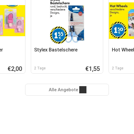
er
Stylex Bastelschere
Hot Whee
€2,00
€1,55
2 Tage
2 Tage
Alle Angebote