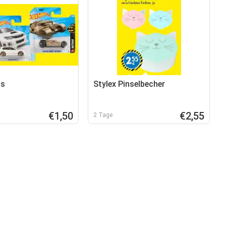
ls
Stylex Pinselbecher
€1,50
€2,55
2 Tage