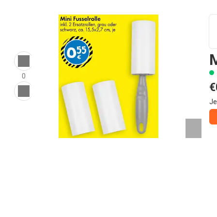
M
0
€
Je