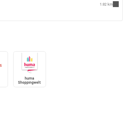
1.82 km
huma
s
Shoppingwelt