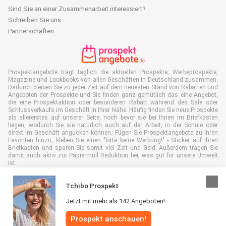
Sind Sie an einer Zusammenarbeit interessiert?
Schreiben Sie uns
Partnerschaften
Prospektangebote trägt täglich die aktuellen Prospekte, Werbeprospekte,
Magazine und Lookbooks von allen Geschäften in Deutschland zusammen.
Dadurch bleiben Sie zu jeder Zeit auf dem neuesten Stand von Rabatten und
Angeboten der Prospekte und Sie finden ganz gemütlich das eine Angebot,
die eine Prospektaktion oder besonderen Rabatt während des Sale oder
Schlussverkaufs im Geschäft in Ihrer Nähe. Häufig finden Sie neue Prospekte
als allererstes auf unserer Seite, noch bevor sie bei Ihnen im Briefkasten
liegen, wodurch Sie sie natürlich auch auf der Arbeit, in der Schule oder
direkt im Geschäft angucken können. Fügen Sie Prospektangebote zu Ihren
Favoriten hinzu, kleben Sie einen "bitte keine Werbung!" - Sticker auf Ihren
Briefkasten und sparen Sie somit viel Zeit und Geld. Außerdem tragen Sie
damit auch aktiv zur Papiermüll Reduktion bei, was gut für unsere Umwelt
ist.
Tchibo Prospekt
Jetzt mit mehr als 142 Angeboten!
Alle Rechte vorbehalten © Prospektangebote.de 2026 |
Haftungsausschluss
Prospekt anschauen!
|
Allgemeine Geschäftsbedingungen
|
Datenschutzerklärung
|
Cookie-