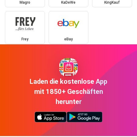
Magro
KaDeWe
KingKauf
Frey
eBay
Laden die kostenlose App
mit 1850+ Geschäften
herunter