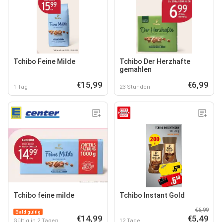
Tchibo Feine Milde
Tchibo Der Herzhafte
gemahlen
€15,99
€6,99
1 Tag
23 Stunden
Tchibo feine milde
Tchibo Instant Gold
€6,99
Bald gültig
€14,99
€5,49
Gültig in 2 Tagen
12 Tage