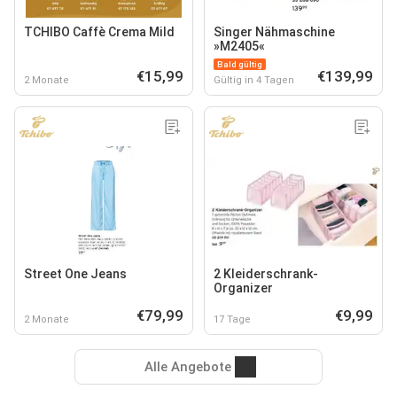
TCHIBO Caffè Crema Mild
Singer Nähmaschine
»M2405«
Bald gültig
€15,99
€139,99
2 Monate
Gültig in 4 Tagen
Street One Jeans
2 Kleiderschrank-
Organizer
€79,99
€9,99
2 Monate
17 Tage
Alle Angebote