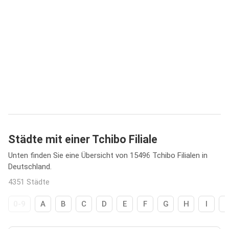
Städte mit einer Tchibo Filiale
Unten finden Sie eine Übersicht von 15496 Tchibo Filialen in
Deutschland.
4351 Städte
0-9
A
B
C
D
E
F
G
H
I