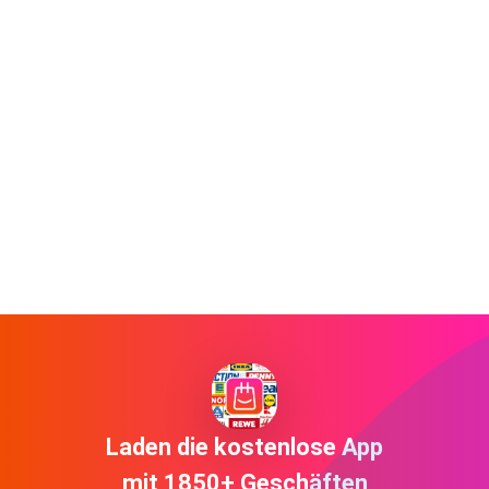
Laden die kostenlose App
mit 1850+ Geschäften