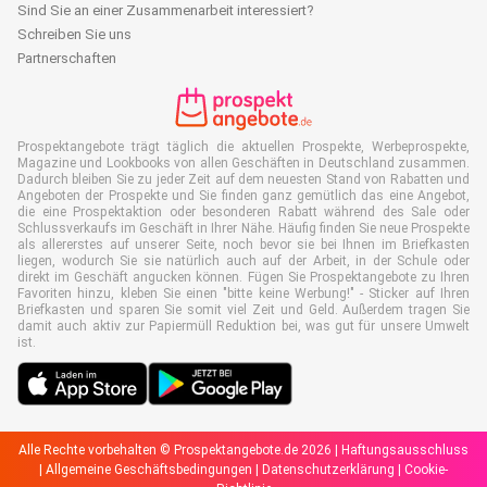
Sind Sie an einer Zusammenarbeit interessiert?
Schreiben Sie uns
Partnerschaften
Prospektangebote trägt täglich die aktuellen Prospekte, Werbeprospekte,
Magazine und Lookbooks von allen Geschäften in Deutschland zusammen.
Dadurch bleiben Sie zu jeder Zeit auf dem neuesten Stand von Rabatten und
Angeboten der Prospekte und Sie finden ganz gemütlich das eine Angebot,
die eine Prospektaktion oder besonderen Rabatt während des Sale oder
Schlussverkaufs im Geschäft in Ihrer Nähe. Häufig finden Sie neue Prospekte
als allererstes auf unserer Seite, noch bevor sie bei Ihnen im Briefkasten
liegen, wodurch Sie sie natürlich auch auf der Arbeit, in der Schule oder
direkt im Geschäft angucken können. Fügen Sie Prospektangebote zu Ihren
Favoriten hinzu, kleben Sie einen "bitte keine Werbung!" - Sticker auf Ihren
Briefkasten und sparen Sie somit viel Zeit und Geld. Außerdem tragen Sie
damit auch aktiv zur Papiermüll Reduktion bei, was gut für unsere Umwelt
ist.
Alle Rechte vorbehalten © Prospektangebote.de 2026 |
Haftungsausschluss
|
Allgemeine Geschäftsbedingungen
|
Datenschutzerklärung
|
Cookie-