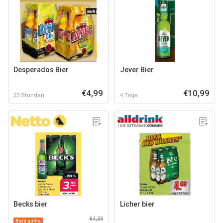
Desperados Bier
Jever Bier
€4,99
€10,99
23 Stunden
4 Tage
Becks bier
Licher bier
€4,99
Bald gültig