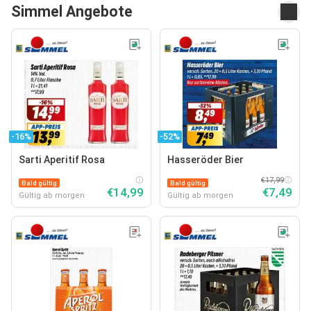
Simmel Angebote
-16%
-52%
Sarti Aperitif Rosa
Hasseröder Bier
€17,99
Bald gültig
Bald gültig
€14,99
€7,49
Gültig ab morgen
Gültig ab morgen