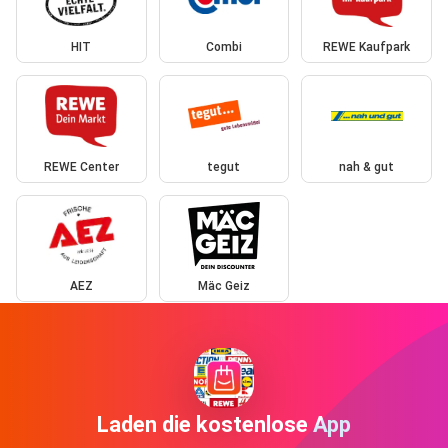
HIT
Combi
REWE Kaufpark
REWE Center
tegut
nah & gut
AEZ
Mäc Geiz
Laden die kostenlose App