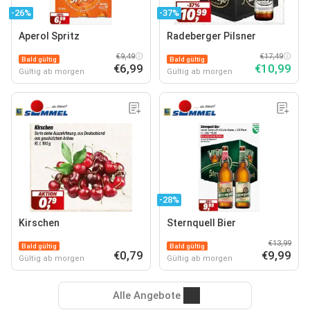
-26%
-37%
Aperol Spritz
Radeberger Pilsner
€9,49
€17,49
Bald gültig
Bald gültig
€6,99
€10,99
Gültig ab morgen
Gültig ab morgen
-28%
Kirschen
Sternquell Bier
€13,99
Bald gültig
Bald gültig
€0,79
€9,99
Gültig ab morgen
Gültig ab morgen
Alle Angebote