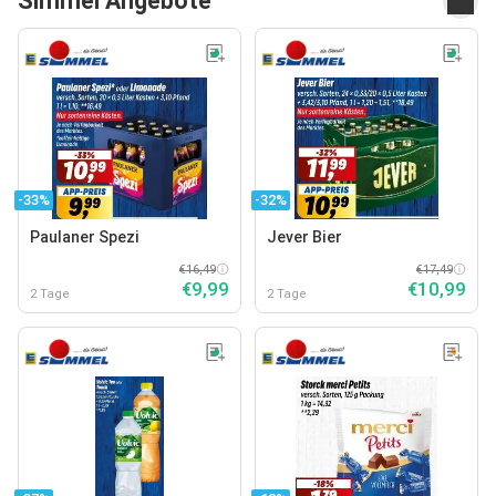
Simmel Angebote
-33%
-32%
Paulaner Spezi
Jever Bier
€16,49
€17,49
€9,99
€10,99
2 Tage
2 Tage