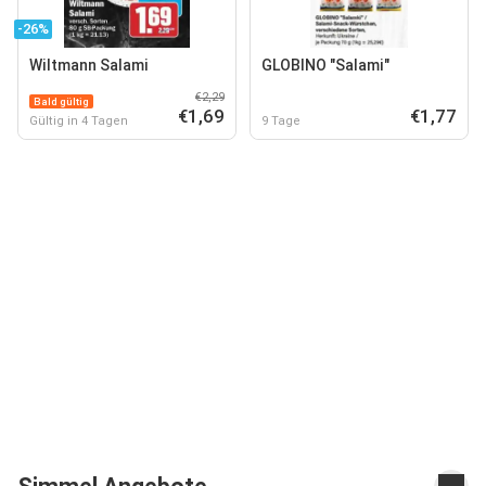
-26%
Wiltmann Salami
GLOBINO "Salami"
€2,29
Bald gültig
€1,69
€1,77
Gültig in 4 Tagen
9 Tage