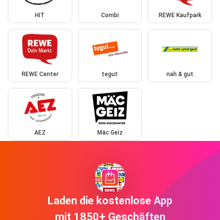
HIT
Combi
REWE Kaufpark
REWE Center
tegut
nah & gut
AEZ
Mäc Geiz
Laden die kostenlose App
mit 1850+ Geschäften