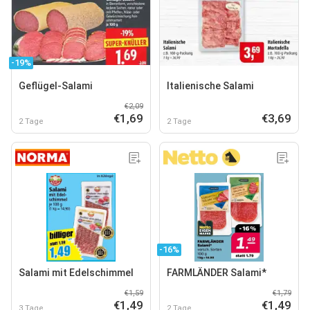
-19%
Geflügel-Salami
Italienische Salami
€2,09
€1,69
€3,69
2 Tage
2 Tage
-16%
Salami mit Edelschimmel
FARMLÄNDER Salami*
€1,59
€1,79
€1,49
€1,49
3 Tage
2 Tage