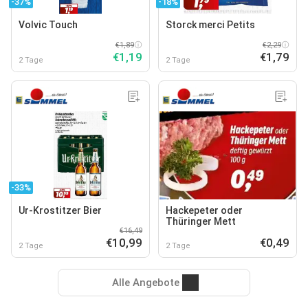
-37%
-18%
Volvic Touch
Storck merci Petits
€1,89
€2,29
€1,19
€1,79
2 Tage
2 Tage
-33%
Ur-Krostitzer Bier
Hackepeter oder
Thüringer Mett
€16,49
€10,99
€0,49
2 Tage
2 Tage
Alle Angebote