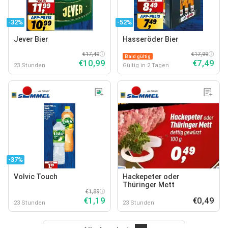
-32%
-52%
Jever Bier
Hasseröder Bier
€17,49
€17,99
Bald gültig
€10,99
€7,49
23 Stunden
Gültig in 2 Tagen
-37%
Volvic Touch
Hackepeter oder
Thüringer Mett
€1,89
€1,19
€0,49
23 Stunden
23 Stunden