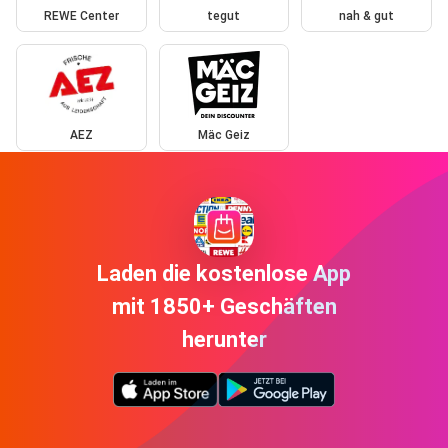
REWE Center
tegut
nah & gut
AEZ
Mäc Geiz
Laden die kostenlose App
mit 1850+ Geschäften
herunter