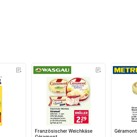
Französischer Weichkäse
Géramont
Géramont