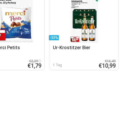
-33%
rci Petits
Ur-Krostitzer Bier
€2,29
€16,49
€1,79
€10,99
1 Tag