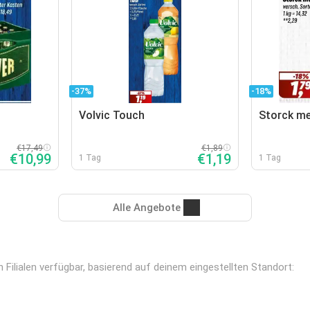
-37%
-18%
Volvic Touch
Storck me
€17,49
€1,89
€10,99
€1,19
1 Tag
1 Tag
Alle Angebote
Filialen verfügbar, basierend auf deinem eingestellten Standort: