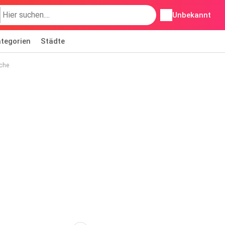
Unbekannt
tegorien
Städte
sche