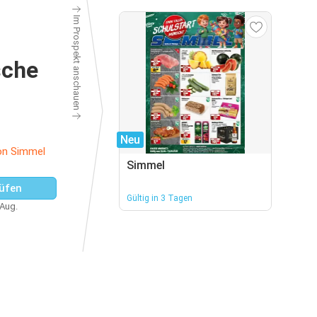
Im Prospekt anschauen
sche
Neu
on Simmel
Simmel
üfen
Gültig in 3 Tagen
 Aug.