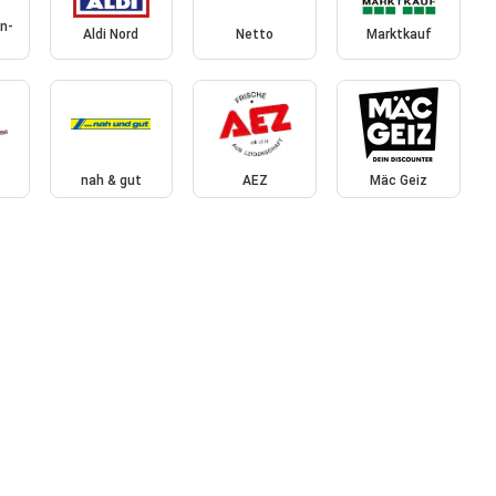
n-
Aldi Nord
Netto
Marktkauf
nah & gut
AEZ
Mäc Geiz