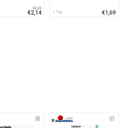
€2,29
€2,14
€1,69
1 Tag