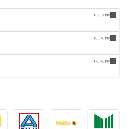
163.54 km
165.78 km
170.36 km