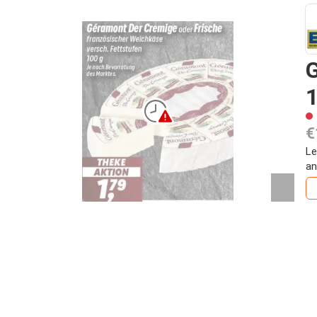
G
1
€
Le
an