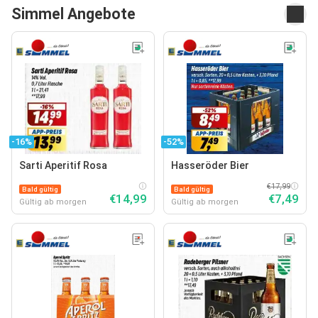
Simmel Angebote
-16%
-52%
Sarti Aperitif Rosa
Hasseröder Bier
€17,99
Bald gültig
Bald gültig
€14,99
€7,49
Gültig ab morgen
Gültig ab morgen