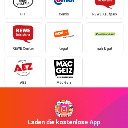
HIT
Combi
REWE Kaufpark
REWE Center
tegut
nah & gut
AEZ
Mäc Geiz
Laden die kostenlose App