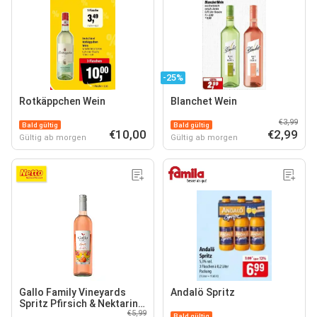
-25%
Rotkäppchen Wein
Blanchet Wein
€3,99
Bald gültig
Bald gültig
€10,00
€2,99
Gültig ab morgen
Gültig ab morgen
Gallo Family Vineyards
Andalö Spritz
Spritz Pfirsich & Nektarine
€5,99
5,5 % vol 0,75 Liter
Bald gültig