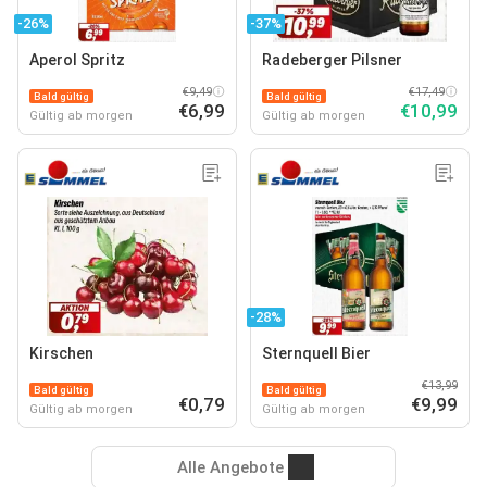
-26%
-37%
Aperol Spritz
Radeberger Pilsner
€9,49
€17,49
Bald gültig
Bald gültig
€6,99
€10,99
Gültig ab morgen
Gültig ab morgen
-28%
Kirschen
Sternquell Bier
€13,99
Bald gültig
Bald gültig
€0,79
€9,99
Gültig ab morgen
Gültig ab morgen
Alle Angebote