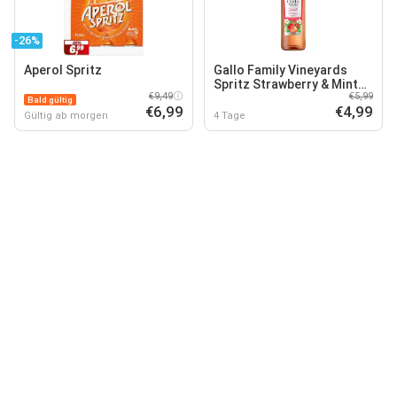
-26%
Aperol Spritz
Gallo Family Vineyards
Spritz Strawberry & Mint
€9,49
€5,99
5,5 % vol 0,75 Liter
Bald gültig
€6,99
€4,99
Gültig ab morgen
4 Tage