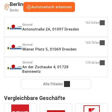
Berlin
Automatisch erkennen
Berlin
163.54 km
Simmel
Antonstraße 2A, 01097 Dresden
165.78 km
Simmel
Wiener Platz 5, 01069 Dresden
Simmel
170.36 km
An der Zschauke 4, 01728
Bannewitz
Alle Filialen
Vergleichbare Geschäfte