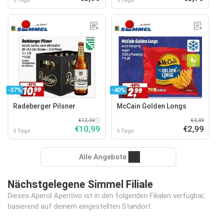
5 Tage
5 Tage
-37%
-40%
Radeberger Pilsner
McCain Golden Longs
€17,49
€4,99
€10,99
€2,99
5 Tage
5 Tage
Alle Angebote
Nächstgelegene Simmel Filiale
Dieses Aperol Aperitivo ist in den folgenden Filialen verfügbar,
basierend auf deinem eingestellten Standort: