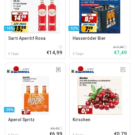
-16%
-52%
Sarti Aperitif Rosa
Hasseröder Bier
€17,99
€14,99
€7,49
5 Tage
5 Tage
-26%
Aperol Spritz
Kirschen
€9,49
€6,99
€0,79