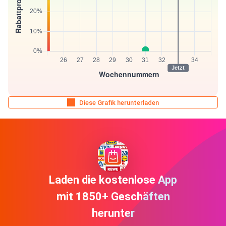
Diese Grafik herunterladen
Laden die kostenlose App
mit 1850+ Geschäften
herunter