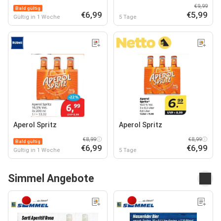
€9,99
Bald gültig
€6,99
€5,99
Gültig in 1 Woche
5 Tage
Aperol Spritz
Aperol Spritz
€8,99
€8,99
Bald gültig
€6,99
€6,99
Gültig in 1 Woche
5 Tage
Simmel Angebote