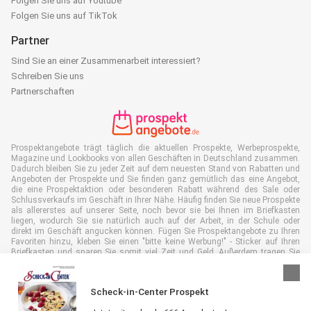
Folgen Sie uns auf Youtube
Folgen Sie uns auf TikTok
Partner
Sind Sie an einer Zusammenarbeit interessiert?
Schreiben Sie uns
Partnerschaften
Prospektangebote trägt täglich die aktuellen Prospekte, Werbeprospekte,
Magazine und Lookbooks von allen Geschäften in Deutschland zusammen.
Dadurch bleiben Sie zu jeder Zeit auf dem neuesten Stand von Rabatten und
Angeboten der Prospekte und Sie finden ganz gemütlich das eine Angebot,
die eine Prospektaktion oder besonderen Rabatt während des Sale oder
Schlussverkaufs im Geschäft in Ihrer Nähe. Häufig finden Sie neue Prospekte
als allererstes auf unserer Seite, noch bevor sie bei Ihnen im Briefkasten
liegen, wodurch Sie sie natürlich auch auf der Arbeit, in der Schule oder
direkt im Geschäft angucken können. Fügen Sie Prospektangebote zu Ihren
Favoriten hinzu, kleben Sie einen "bitte keine Werbung!" - Sticker auf Ihren
Briefkasten und sparen Sie somit viel Zeit und Geld. Außerdem tragen Sie
damit auch aktiv zur Papiermüll Reduktion bei, was gut für unsere Umwelt
ist.
Scheck-in-Center Prospekt