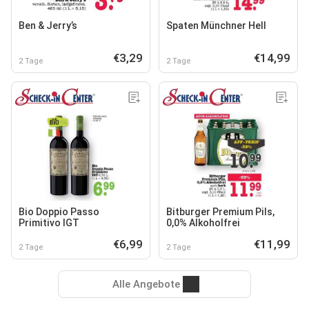
Ben & Jerry’s
Spaten Münchner Hell
€3,29
€14,99
2 Tage
2 Tage
Bio Doppio Passo
Bitburger Premium Pils,
Primitivo IGT
0,0% Alkoholfrei
€6,99
€11,99
2 Tage
2 Tage
Alle Angebote