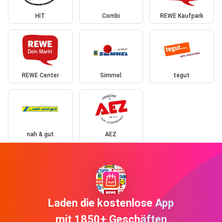
HIT
Combi
REWE Kaufpark
REWE Center
Simmel
tegut
nah & gut
AEZ
Laden die kostenlose App
mit 1850+ Geschäften