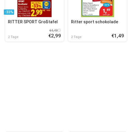
-33%
RITTER SPORT Großtafel
Ritter sport schokolade
€4,49
€2,99
€1,49
2 Tage
2 Tage