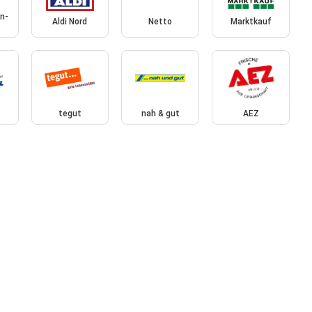
n-
Aldi Nord
Netto
Marktkauf
tegut
nah & gut
AEZ