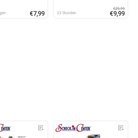
€29,99
€7,99
€9,99
agen
23 Stunden