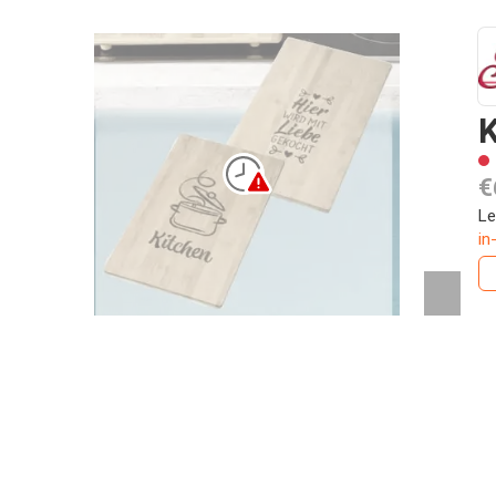
K
€
Le
in