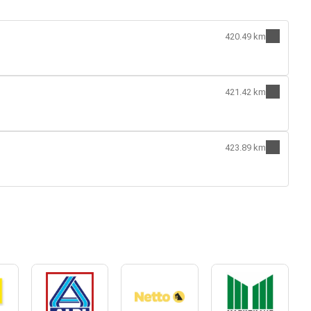
420.49 km
421.42 km
423.89 km