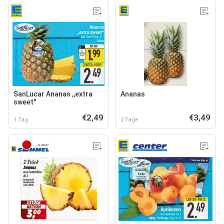
SanLucar Ananas ,,extra
Ananas
sweet"
€2,49
€3,49
1 Tag
2 Tage