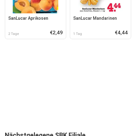
SanLucar Aprikosen
SanLucar Mandarinen
€2,49
€4,44
2 Tage
1 Tag
Nächstgelegene SBK Filiale