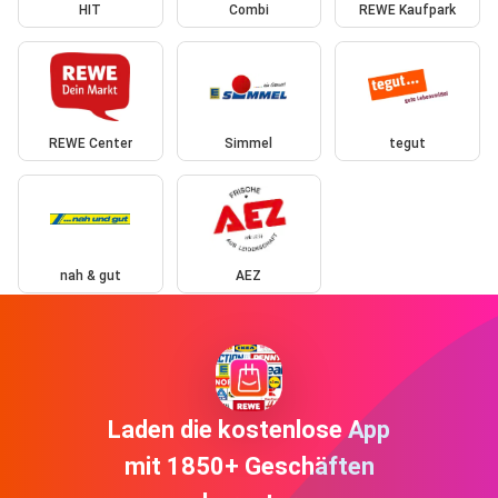
HIT
Combi
REWE Kaufpark
REWE Center
Simmel
tegut
nah & gut
AEZ
Laden die kostenlose App
mit 1850+ Geschäften