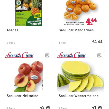
Ananas
SanLucar Mandarinen
€4,44
2 Tage
1 Tag
SanLucar Nektarine
SanLucar Wassermelone
€3,99
€1,99
2 Tage
2 Tage