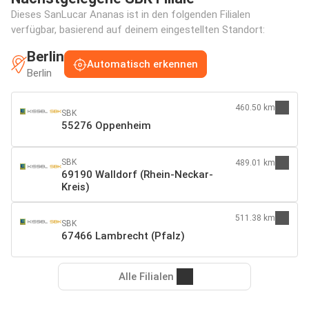
Dieses SanLucar Ananas ist in den folgenden Filialen
verfügbar, basierend auf deinem eingestellten Standort:
Berlin
Automatisch erkennen
Berlin
460.50 km
SBK
55276 Oppenheim
SBK
489.01 km
69190 Walldorf (Rhein-Neckar-
Kreis)
511.38 km
SBK
67466 Lambrecht (Pfalz)
Alle Filialen