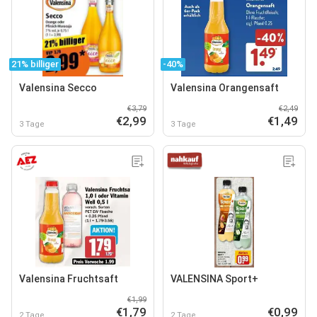
21% billiger
-40%
Valensina Secco
Valensina Orangensaft
€3,79
€2,49
€2,99
€1,49
3 Tage
3 Tage
Valensina Fruchtsaft
VALENSINA Sport+
€1,99
€1,79
€0,99
2 Tage
2 Tage