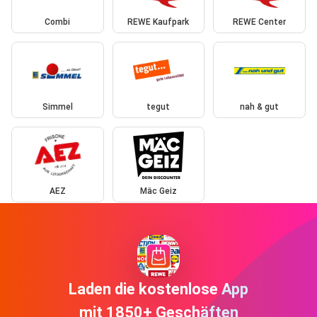
Combi
REWE Kaufpark
REWE Center
Simmel
tegut
nah & gut
AEZ
Mäc Geiz
Laden die kostenlose App
mit 1850+ Geschäften