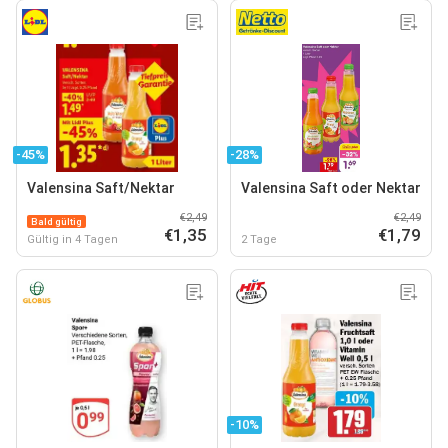
-45%
-28%
Valensina Saft/Nektar
Valensina Saft oder Nektar
€2,49
€2,49
Bald gültig
€1,35
€1,79
Gültig in 4 Tagen
2 Tage
-10%