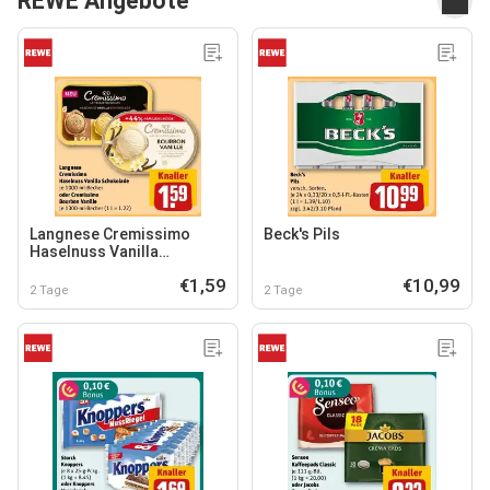
REWE Angebote
Langnese Cremissimo
Beck's Pils
Haselnuss Vanilla
Schokolade oder
€1,59
€10,99
Cremissimo Bourbon
2 Tage
2 Tage
Vanille