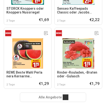
STORCK Knoppers oder
Senseo Kaffeepads
Knoppers Nussriegel
Classic oder Jacobs
Crema Pads
€1,69
€2,22
2 Tage
2 Tage
REWE Beste Wahl Perla
Rinder-Rouladen, -Braten
nera Kernarme
oder -Gulasch
Wassermelone
€1,29
€1,79
2 Tage
2 Tage
Alle Angebote