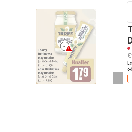
D
€
Le
od