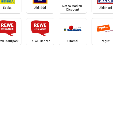
Netto Marken-
Edeka
Aldi Süd
Aldi Nord
Discount
WE Kaufpark
REWE Center
Simmel
tegut