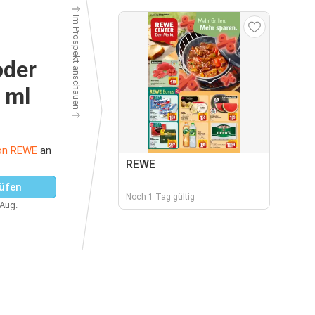
Im Prospekt anschauen
oder
 ml
on REWE
an
REWE
üfen
Noch 1 Tag gültig
 Aug.