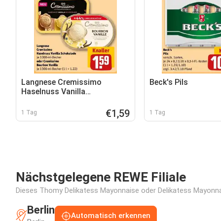
Langnese Cremissimo
Beck's Pils
Haselnuss Vanilla
Schokolade oder Cremissimo
Bourbon Vanille
€1,59
1 Tag
1 Tag
Nächstgelegene REWE Filiale
Dieses Thomy Delikatess Mayonnaise oder Delikatess Mayonnaise
Berlin
Automatisch erkennen