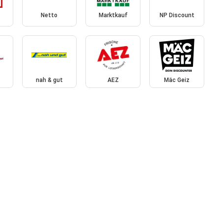
Netto
Marktkauf
NP Discount
nah & gut
AEZ
Mäc Geiz