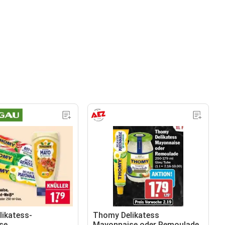
ikatess-
Thomy Delikatess
se
Mayonnaise oder Remoulade