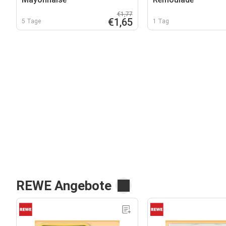
€1,77
€1,65
5 Tage
1 Tag
REWE Angebote