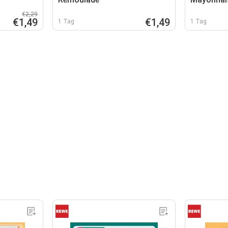
€2,29
€1,49
€1,49
1 Tag
1 Tag