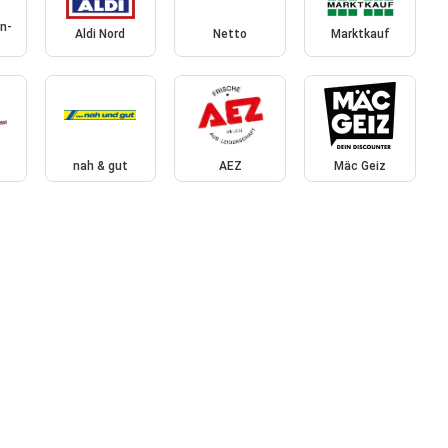
n-
Aldi Nord
Netto
Marktkauf
nah & gut
AEZ
Mäc Geiz