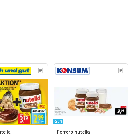
-26%
tella
Ferrero nutella