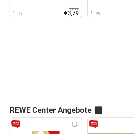
€3,99
€3,79
1 Tag
1 Tag
REWE Center Angebote