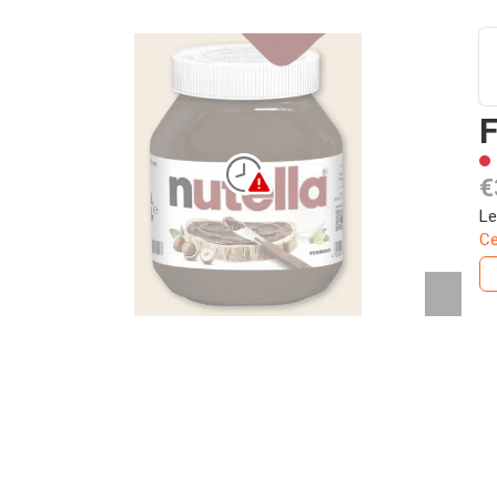
F
€
Le
Ce