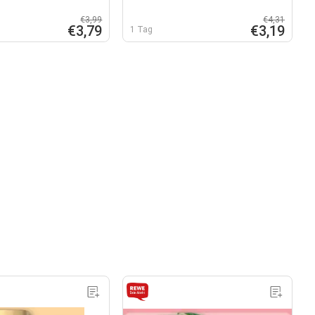
€3,99
€4,31
€3,79
€3,19
1 Tag