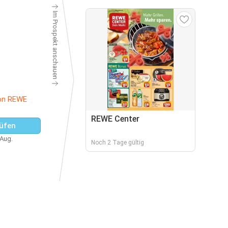
Im Prospekt anschauen
on REWE
REWE Center
üfen
 Aug.
Noch 2 Tage gültig