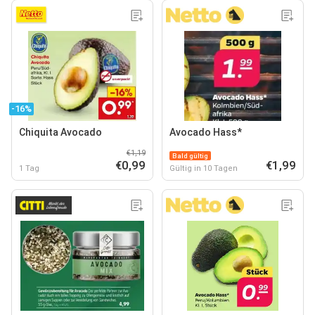
-16%
Chiquita Avocado
Avocado Hass*
€1,19
Bald gültig
€0,99
€1,99
1 Tag
Gültig in 10 Tagen