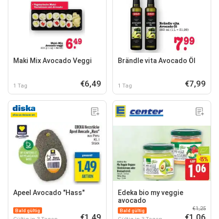
Maki Mix Avocado Veggi
Brändle vita Avocado Öl
€6,49
€7,99
1 Tag
1 Tag
Apeel Avocado "Hass"
Edeka bio my veggie
avocado
€1,25
Bald gültig
Bald gültig
€1,49
€1,06