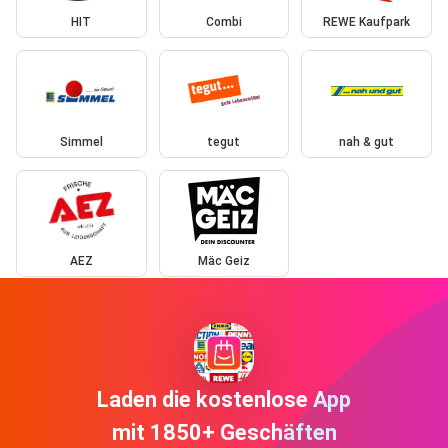
HIT
Combi
REWE Kaufpark
Simmel
tegut
nah & gut
AEZ
Mäc Geiz
Laden die kostenlose App
mit 1850+ Geschäften