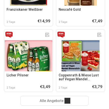
Franziskaner Weißbier
Nescafé Gold
€14,99
€7,49
2 Tage
2 Tage
Licher Pilsner
Coppenrath & Wiese Lust
auf Vegan Mandel
Bienenstich-Torte
€3,49
€3,79
2 Tage
2 Tage
Alle Angebote