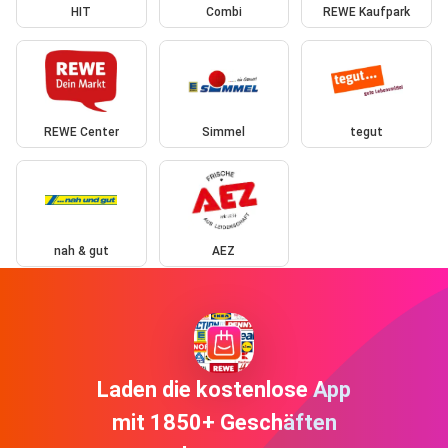
HIT
Combi
REWE Kaufpark
REWE Center
Simmel
tegut
nah & gut
AEZ
Laden die kostenlose App
mit 1850+ Geschäften