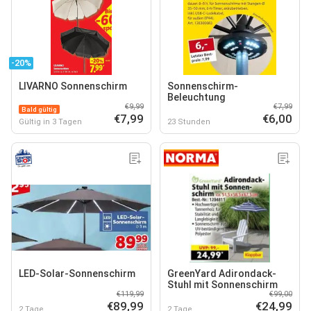
-20%
LIVARNO Sonnenschirm
Sonnenschirm-
Beleuchtung
€9,99
€7,99
Bald gültig
€7,99
€6,00
Gültig in 3 Tagen
23 Stunden
LED-Solar-Sonnenschirm
GreenYard Adirondack-
Stuhl mit Sonnenschirm
€119,99
€99,00
€89,99
€24,99
2 Tage
2 Tage