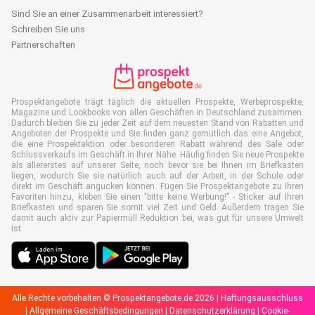
Sind Sie an einer Zusammenarbeit interessiert?
Schreiben Sie uns
Partnerschaften
Prospektangebote trägt täglich die aktuellen Prospekte, Werbeprospekte,
Magazine und Lookbooks von allen Geschäften in Deutschland zusammen.
Dadurch bleiben Sie zu jeder Zeit auf dem neuesten Stand von Rabatten und
Angeboten der Prospekte und Sie finden ganz gemütlich das eine Angebot,
die eine Prospektaktion oder besonderen Rabatt während des Sale oder
Schlussverkaufs im Geschäft in Ihrer Nähe. Häufig finden Sie neue Prospekte
als allererstes auf unserer Seite, noch bevor sie bei Ihnen im Briefkasten
liegen, wodurch Sie sie natürlich auch auf der Arbeit, in der Schule oder
direkt im Geschäft angucken können. Fügen Sie Prospektangebote zu Ihren
Favoriten hinzu, kleben Sie einen "bitte keine Werbung!" - Sticker auf Ihren
Briefkasten und sparen Sie somit viel Zeit und Geld. Außerdem tragen Sie
damit auch aktiv zur Papiermüll Reduktion bei, was gut für unsere Umwelt
ist.
Alle Rechte vorbehalten © Prospektangebote.de 2026 |
Haftungsausschluss
|
Allgemeine Geschäftsbedingungen
|
Datenschutzerklärung
|
Cookie-