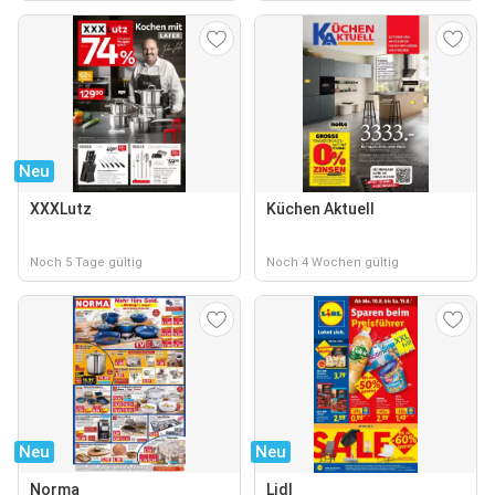
Neu
XXXLutz
Küchen Aktuell
Noch 5 Tage gültig
Noch 4 Wochen gültig
Neu
Neu
Norma
Lidl