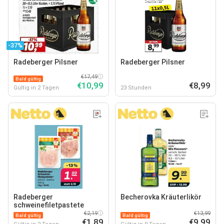
-37%
Radeberger Pilsner
Radeberger Pilsner
€17,49
Bald gültig
€10,99
€8,99
Gültig in 2 Tagen
23 Stunden
Radeberger
Becherovka Kräuterlikör
schweinefiletpastete
€2,19
€13,99
Bald gültig
Bald gültig
€1,89
€9,99