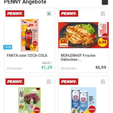
PENNY Angebote
-41%
FANTA oder COCA-COLA
MÜHLENHOF Frische
Hähnchen-
€2,19
Minutenschnitzel
€1,29
€6,99
23 Stunden
23 Stunden