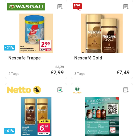
-21%
Nescafe Frappe
Nescafé Gold
€3,79
€2,99
€7,49
2 Tage
3 Tage
-41%