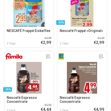
-30%
NESCAFÉ Frappé Eiskaffee
Nescafé Frappé »Original«
€3,99
€4,29
€2,99
€2,99
2 Tage
2 Tage
-26%
Nescafé Espresso
Nescafé Espresso
Concentrate
Concentrate
€5,99
€4,44
€4,99
2 Tage
2 Tage