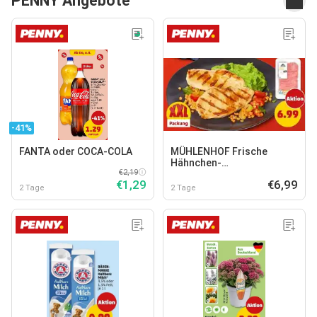
PENNY Angebote
-41%
FANTA oder COCA-COLA
MÜHLENHOF Frische
Hähnchen-
€2,19
Minutenschnitzel
€1,29
€6,99
2 Tage
2 Tage