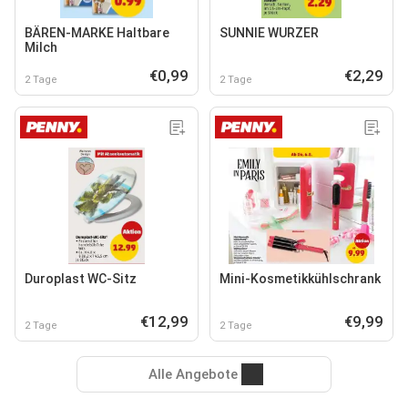
BÄREN-MARKE Haltbare
SUNNIE WURZER
Milch
€0,99
€2,29
2 Tage
2 Tage
Duroplast WC-Sitz
Mini-Kosmetikkühlschrank
€12,99
€9,99
2 Tage
2 Tage
Alle Angebote