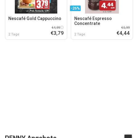
-26%
Nescafé Gold Cappuccino
Nescafé Espresso
Concentrate
€4,99
€5,99
€3,79
€4,44
2 Tage
2 Tage