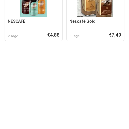
NESCAFÉ
Nescafé Gold
€4,88
€7,49
2 Tage
3 Tage