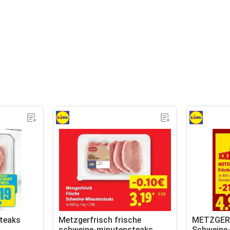
teaks
Metzgerfrisch frische
METZGERF
schweine-minutensteaks
Schweine