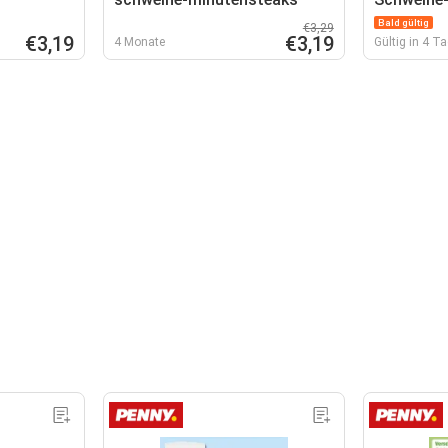
Bald gültig
€3,29
€3,19
€3,19
4 Monate
Gültig in 4 T