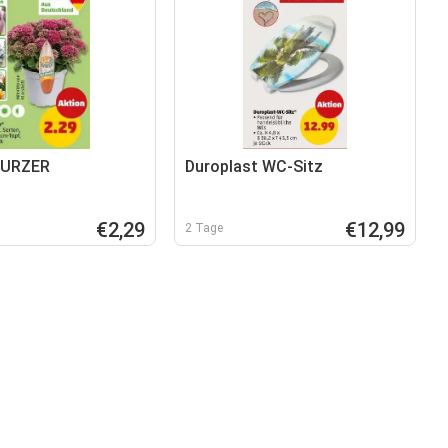
WURZER
Duroplast WC-Sitz
€2,29
€12,99
2 Tage