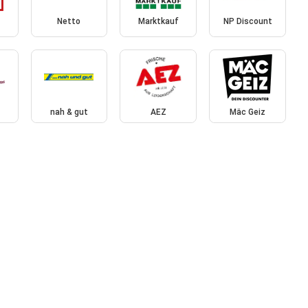
Netto
Marktkauf
NP Discount
nah & gut
AEZ
Mäc Geiz