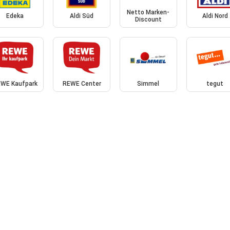
Netto Marken-
Edeka
Aldi Süd
Aldi Nord
Discount
WE Kaufpark
REWE Center
Simmel
tegut