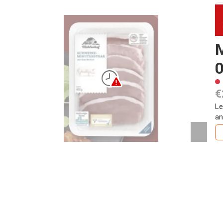
0
€
Le
an