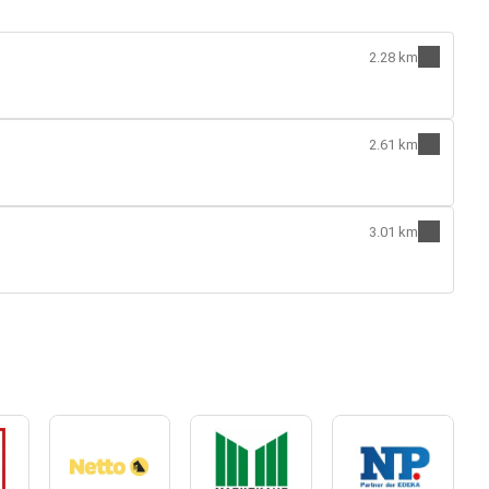
2.28 km
2.61 km
3.01 km