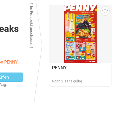
Im Prospekt anschauen
eaks
on PENNY
PENNY
üfen
Noch 2 Tage gültig
 Aug.