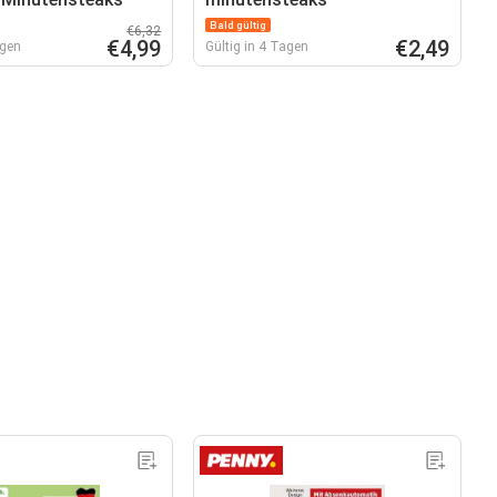
Bald gültig
€6,32
€4,99
€2,49
agen
Gültig in 4 Tagen