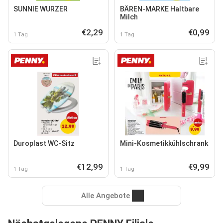
SUNNIE WURZER
BÄREN-MARKE Haltbare
Milch
€2,29
€0,99
1 Tag
1 Tag
Duroplast WC-Sitz
Mini-Kosmetikkühlschrank
€12,99
€9,99
1 Tag
1 Tag
Alle Angebote