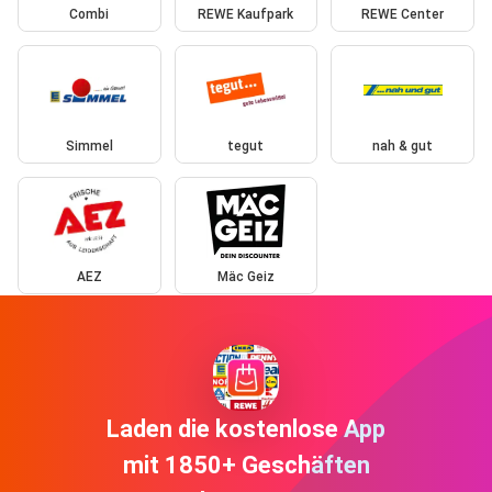
Combi
REWE Kaufpark
REWE Center
Simmel
tegut
nah & gut
AEZ
Mäc Geiz
Laden die kostenlose App
mit 1850+ Geschäften