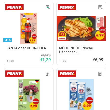
-41%
FANTA oder COCA-COLA
MÜHLENHOF Frische
Hähnchen-
€2,19
Minutenschnitzel
€1,29
€6,99
1 Tag
1 Tag