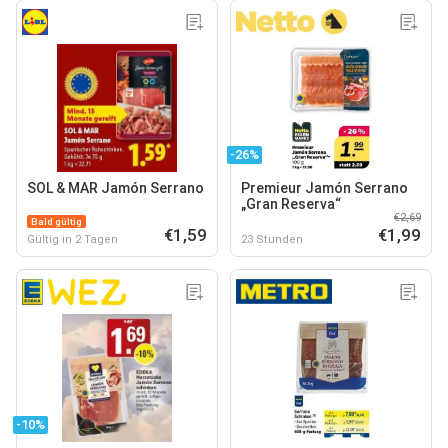
-26%
SOL & MAR Jamón Serrano
Premieur Jamón Serrano
„Gran Reserva“
€2,69
Bald gültig
€1,59
€1,99
Gültig in 2 Tagen
23 Stunden
-10%