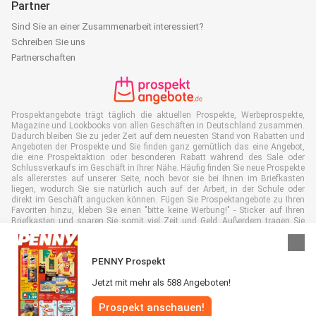
Partner
Sind Sie an einer Zusammenarbeit interessiert?
Schreiben Sie uns
Partnerschaften
Prospektangebote trägt täglich die aktuellen Prospekte, Werbeprospekte,
Magazine und Lookbooks von allen Geschäften in Deutschland zusammen.
Dadurch bleiben Sie zu jeder Zeit auf dem neuesten Stand von Rabatten und
Angeboten der Prospekte und Sie finden ganz gemütlich das eine Angebot,
die eine Prospektaktion oder besonderen Rabatt während des Sale oder
Schlussverkaufs im Geschäft in Ihrer Nähe. Häufig finden Sie neue Prospekte
als allererstes auf unserer Seite, noch bevor sie bei Ihnen im Briefkasten
liegen, wodurch Sie sie natürlich auch auf der Arbeit, in der Schule oder
direkt im Geschäft angucken können. Fügen Sie Prospektangebote zu Ihren
Favoriten hinzu, kleben Sie einen "bitte keine Werbung!" - Sticker auf Ihren
Briefkasten und sparen Sie somit viel Zeit und Geld. Außerdem tragen Sie
damit auch aktiv zur Papiermüll Reduktion bei, was gut für unsere Umwelt
ist.
PENNY Prospekt
Jetzt mit mehr als 588 Angeboten!
Prospekt anschauen!
Alle Rechte vorbehalten © Prospektangebote.de 2026 |
Haftungsausschluss