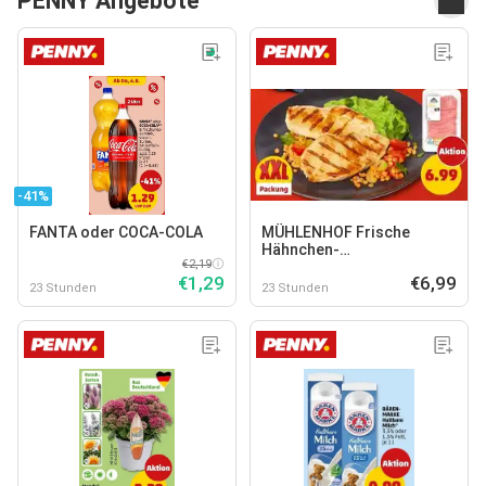
PENNY Angebote
-41%
FANTA oder COCA-COLA
MÜHLENHOF Frische
Hähnchen-
€2,19
Minutenschnitzel
€1,29
€6,99
23 Stunden
23 Stunden