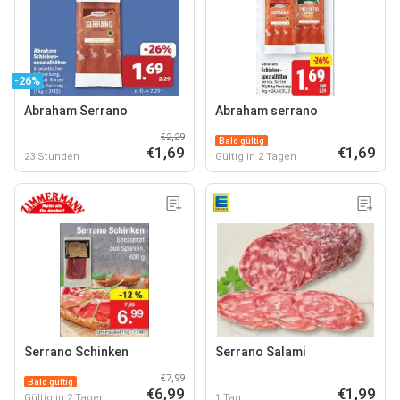
-26%
Abraham Serrano
Abraham serrano
€2,29
Bald gültig
€1,69
€1,69
23 Stunden
Gültig in 2 Tagen
Serrano Schinken
Serrano Salami
€7,99
Bald gültig
€6,99
€1,99
Gültig in 2 Tagen
1 Tag