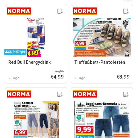
44% billiger
Red Bull Energydrink
Tieffußbett-Pantoletten
€8,91
€4,99
€8,99
2 Tage
2 Tage