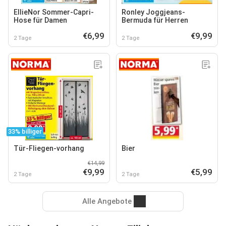
EllieNor Sommer-Capri-
Ronley Joggjeans-
Hose für Damen
Bermuda für Herren
€6,99
€9,99
2 Tage
2 Tage
33% billiger
Tür-Fliegen-vorhang
Bier
€14,99
€9,99
€5,99
2 Tage
2 Tage
Alle Angebote