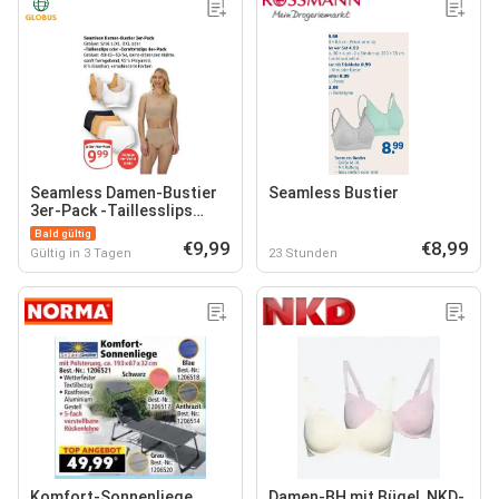
Seamless Damen-Bustier
Seamless Bustier
3er-Pack -Taillesslips
oder -Comfortslips 4er-
Bald gültig
Pack
€9,99
€8,99
Gültig in 3 Tagen
23 Stunden
Komfort-Sonnenliege
Damen-BH mit Bügel, NKD-