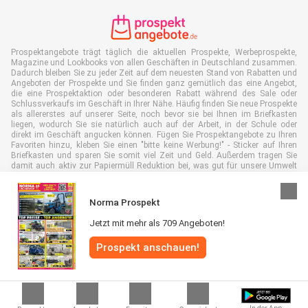
Prospektangebote trägt täglich die aktuellen Prospekte, Werbeprospekte,
Magazine und Lookbooks von allen Geschäften in Deutschland zusammen.
Dadurch bleiben Sie zu jeder Zeit auf dem neuesten Stand von Rabatten und
Angeboten der Prospekte und Sie finden ganz gemütlich das eine Angebot,
die eine Prospektaktion oder besonderen Rabatt während des Sale oder
Schlussverkaufs im Geschäft in Ihrer Nähe. Häufig finden Sie neue Prospekte
als allererstes auf unserer Seite, noch bevor sie bei Ihnen im Briefkasten
liegen, wodurch Sie sie natürlich auch auf der Arbeit, in der Schule oder
direkt im Geschäft angucken können. Fügen Sie Prospektangebote zu Ihren
Favoriten hinzu, kleben Sie einen "bitte keine Werbung!" - Sticker auf Ihren
Briefkasten und sparen Sie somit viel Zeit und Geld. Außerdem tragen Sie
damit auch aktiv zur Papiermüll Reduktion bei, was gut für unsere Umwelt
ist.
Norma Prospekt
Jetzt mit mehr als 709 Angeboten!
Alle Rechte vorbehalten © Prospektangebote.de 2026 |
Haftungsausschluss
Prospekt anschauen!
|
Allgemeine Geschäftsbedingungen
|
Datenschutzerklärung
|
Cookie-
Richtlinie